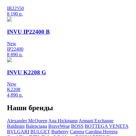
IB22550
8 190
р.
INVU IP22400 B
New
IP22400
8 890
р.
INVU K2208 G
New
K2208
4 890
р.
Наши бренды
Alexander McQueen
Ana Hickmann
Armani Exchange
Baldinini
Balenciaga
BraveWear
BOSS
BOTTEGA VENETA
BVLGARI
BULGET
Burberry
Carrera
Carolina Herrera