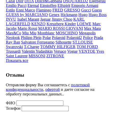
Cazal
Dior
DITA
Dolce&Gabbana
DSQUARED2
Eigengrau
Emilio Pucci
Eternal
Einstoffen
Elfspirit
Emporio Armani
Estilo
Enni Marco
Flamingo
FRED
GRESSO
Gucci
Guess
GUESS by MARCIANO
Genex
Hickmann
Hugo
Hugo Boss
INVU
Isabel Marant
Jaguar
Jimmy Choo
KARL
LAGERFELD
KENZO
Kreuzberg Kinder
LOEWE
Marc
Jacobs
Mario Rossi
MARIO ROSSI GIOVANI
Max Mara
Max&Co
Miu Miu
Montblanc
MOSCHINO
Megapolis
Neolook
Philipp Plein
Polar
Polaroid
Polaroid2
Police
Prada
Ray Ban
Salvatore Ferragamo
Silhouette
ST.LOUISE
Swarovski
T-Charge
TOMMY HILFIGER
TOM FORD
Trussardi
Valentin Yudashkin
Versace
Vogue
VENTOE
Yves
Saint Laurent
MISSONI
ZITRONE
Показать все
Отзывы
Отправляя форму Вы соглашаетесь с
политикой
конфиденциальности
,
офертой
и даете согласие на
обработу персональных данных..
ФИО
Телефон