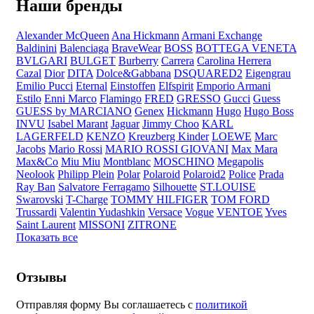
Наши бренды
Alexander McQueen
Ana Hickmann
Armani Exchange
Baldinini
Balenciaga
BraveWear
BOSS
BOTTEGA VENETA
BVLGARI
BULGET
Burberry
Carrera
Carolina Herrera
Cazal
Dior
DITA
Dolce&Gabbana
DSQUARED2
Eigengrau
Emilio Pucci
Eternal
Einstoffen
Elfspirit
Emporio Armani
Estilo
Enni Marco
Flamingo
FRED
GRESSO
Gucci
Guess
GUESS by MARCIANO
Genex
Hickmann
Hugo
Hugo Boss
INVU
Isabel Marant
Jaguar
Jimmy Choo
KARL
LAGERFELD
KENZO
Kreuzberg Kinder
LOEWE
Marc
Jacobs
Mario Rossi
MARIO ROSSI GIOVANI
Max Mara
Max&Co
Miu Miu
Montblanc
MOSCHINO
Megapolis
Neolook
Philipp Plein
Polar
Polaroid
Polaroid2
Police
Prada
Ray Ban
Salvatore Ferragamo
Silhouette
ST.LOUISE
Swarovski
T-Charge
TOMMY HILFIGER
TOM FORD
Trussardi
Valentin Yudashkin
Versace
Vogue
VENTOE
Yves
Saint Laurent
MISSONI
ZITRONE
Показать все
Отзывы
Отправляя форму Вы соглашаетесь с
политикой