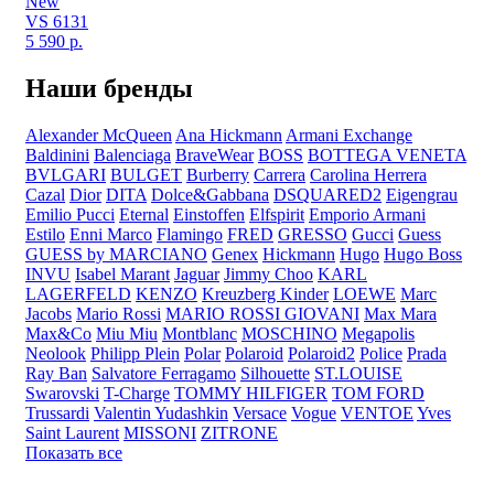
New
VS 6131
5 590
р.
Наши бренды
Alexander McQueen
Ana Hickmann
Armani Exchange
Baldinini
Balenciaga
BraveWear
BOSS
BOTTEGA VENETA
BVLGARI
BULGET
Burberry
Carrera
Carolina Herrera
Cazal
Dior
DITA
Dolce&Gabbana
DSQUARED2
Eigengrau
Emilio Pucci
Eternal
Einstoffen
Elfspirit
Emporio Armani
Estilo
Enni Marco
Flamingo
FRED
GRESSO
Gucci
Guess
GUESS by MARCIANO
Genex
Hickmann
Hugo
Hugo Boss
INVU
Isabel Marant
Jaguar
Jimmy Choo
KARL
LAGERFELD
KENZO
Kreuzberg Kinder
LOEWE
Marc
Jacobs
Mario Rossi
MARIO ROSSI GIOVANI
Max Mara
Max&Co
Miu Miu
Montblanc
MOSCHINO
Megapolis
Neolook
Philipp Plein
Polar
Polaroid
Polaroid2
Police
Prada
Ray Ban
Salvatore Ferragamo
Silhouette
ST.LOUISE
Swarovski
T-Charge
TOMMY HILFIGER
TOM FORD
Trussardi
Valentin Yudashkin
Versace
Vogue
VENTOE
Yves
Saint Laurent
MISSONI
ZITRONE
Показать все