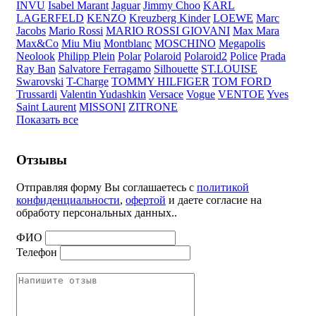
INVU
Isabel Marant
Jaguar
Jimmy Choo
KARL
LAGERFELD
KENZO
Kreuzberg Kinder
LOEWE
Marc
Jacobs
Mario Rossi
MARIO ROSSI GIOVANI
Max Mara
Max&Co
Miu Miu
Montblanc
MOSCHINO
Megapolis
Neolook
Philipp Plein
Polar
Polaroid
Polaroid2
Police
Prada
Ray Ban
Salvatore Ferragamo
Silhouette
ST.LOUISE
Swarovski
T-Charge
TOMMY HILFIGER
TOM FORD
Trussardi
Valentin Yudashkin
Versace
Vogue
VENTOE
Yves
Saint Laurent
MISSONI
ZITRONE
Показать все
Отзывы
Отправляя форму Вы соглашаетесь с
политикой
конфиденциальности
,
офертой
и даете согласие на
обработу персональных данных..
ФИО
Телефон