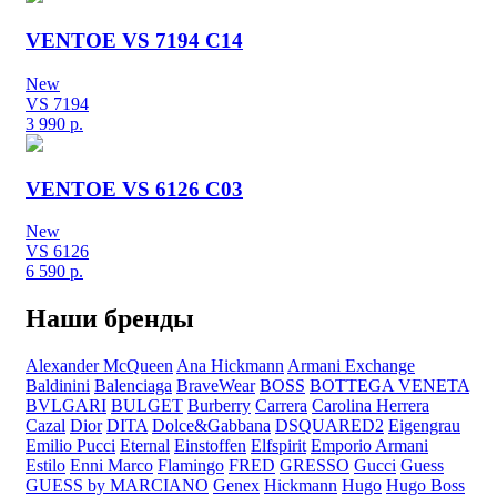
VENTOE VS 7194 C14
New
VS 7194
3 990
р.
VENTOE VS 6126 C03
New
VS 6126
6 590
р.
Наши бренды
Alexander McQueen
Ana Hickmann
Armani Exchange
Baldinini
Balenciaga
BraveWear
BOSS
BOTTEGA VENETA
BVLGARI
BULGET
Burberry
Carrera
Carolina Herrera
Cazal
Dior
DITA
Dolce&Gabbana
DSQUARED2
Eigengrau
Emilio Pucci
Eternal
Einstoffen
Elfspirit
Emporio Armani
Estilo
Enni Marco
Flamingo
FRED
GRESSO
Gucci
Guess
GUESS by MARCIANO
Genex
Hickmann
Hugo
Hugo Boss