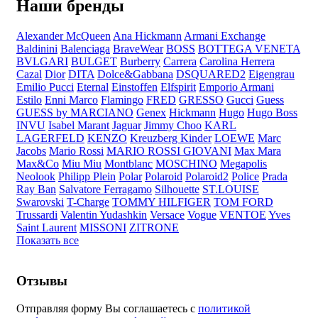
Наши бренды
Alexander McQueen
Ana Hickmann
Armani Exchange
Baldinini
Balenciaga
BraveWear
BOSS
BOTTEGA VENETA
BVLGARI
BULGET
Burberry
Carrera
Carolina Herrera
Cazal
Dior
DITA
Dolce&Gabbana
DSQUARED2
Eigengrau
Emilio Pucci
Eternal
Einstoffen
Elfspirit
Emporio Armani
Estilo
Enni Marco
Flamingo
FRED
GRESSO
Gucci
Guess
GUESS by MARCIANO
Genex
Hickmann
Hugo
Hugo Boss
INVU
Isabel Marant
Jaguar
Jimmy Choo
KARL
LAGERFELD
KENZO
Kreuzberg Kinder
LOEWE
Marc
Jacobs
Mario Rossi
MARIO ROSSI GIOVANI
Max Mara
Max&Co
Miu Miu
Montblanc
MOSCHINO
Megapolis
Neolook
Philipp Plein
Polar
Polaroid
Polaroid2
Police
Prada
Ray Ban
Salvatore Ferragamo
Silhouette
ST.LOUISE
Swarovski
T-Charge
TOMMY HILFIGER
TOM FORD
Trussardi
Valentin Yudashkin
Versace
Vogue
VENTOE
Yves
Saint Laurent
MISSONI
ZITRONE
Показать все
Отзывы
Отправляя форму Вы соглашаетесь с
политикой