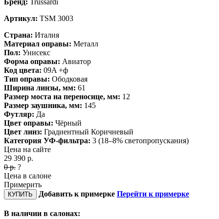
Бренд:
Trussardi
Артикул:
TSM 3003
Страна:
Италия
Материал оправы:
Металл
Пол:
Унисекс
Форма оправы:
Авиатор
Код цвета:
09A +ф
Тип оправы:
Ободковая
Ширина линзы, мм:
61
Размер моста на переносице, мм:
12
Размер заушника, мм:
145
Футляр:
Да
Цвет оправы:
Чёрный
Цвет линз:
Градиентный
Коричневый
Категория УФ-фильтра:
3 (18–8% светопропускания)
Цена на сайте
29 390
р.
0
р.
?
Цена в салоне
Примерить
Добавить к примерке
Перейти к примерке
КУПИТЬ
В наличии в салонах: