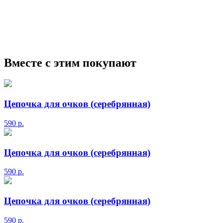
мужские солнцезащитные очки
Ray-Ban солнцезащитные
очки
Круглые солнцезащитные очки
Авиаторы
солнцезащитные очки
Мужские сз очки
Прада
солнцезащитные очки
Маска солнцезащитные очки
Вместе с этим покупают
Цепочка для очков (серебрянная)
590
р.
Цепочка для очков (серебрянная)
590
р.
Цепочка для очков (серебрянная)
590
р.