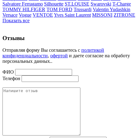
Salvatore Ferragamo
Silhouette
ST.LOUISE
Swarovski
T-Charge
TOMMY HILFIGER
TOM FORD
Trussardi
Valentin Yudashkin
Versace
Vogue
VENTOE
Yves Saint Laurent
MISSONI
ZITRONE
Показать все
Отзывы
Отправляя форму Вы соглашаетесь с
политикой
конфиденциальности
,
офертой
и даете согласие на обработу
персональных данных..
ФИО
Телефон