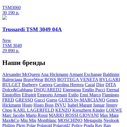
TSM3060
30 190
р.
Trussardi TSM 3049 04A
New
TSM 3049
29 890
р.
Наши бренды
Alexander McQueen
Ana Hickmann
Armani Exchange
Baldinini
Balenciaga
BraveWear
BOSS
BOTTEGA VENETA
BVLGARI
BULGET
Burberry
Carrera
Carolina Herrera
Cazal
Dior
DITA
Dolce&Gabbana
DSQUARED2
Eigengrau
Emilio Pucci
Eternal
Einstoffen
Elfspirit
Emporio Armani
Estilo
Enni Marco
Flamingo
FRED
GRESSO
Gucci
Guess
GUESS by MARCIANO
Genex
Hickmann
Hugo
Hugo Boss
INVU
Isabel Marant
Jaguar
Jimmy
Choo
KARL LAGERFELD
KENZO
Kreuzberg Kinder
LOEWE
Marc Jacobs
Mario Rossi
MARIO ROSSI GIOVANI
Max Mara
Max&Co
Miu Miu
Montblanc
MOSCHINO
Megapolis
Neolook
Philipp Plein
Polar
Polaroid
Polaroid2
Police
Prada
Ray Ban