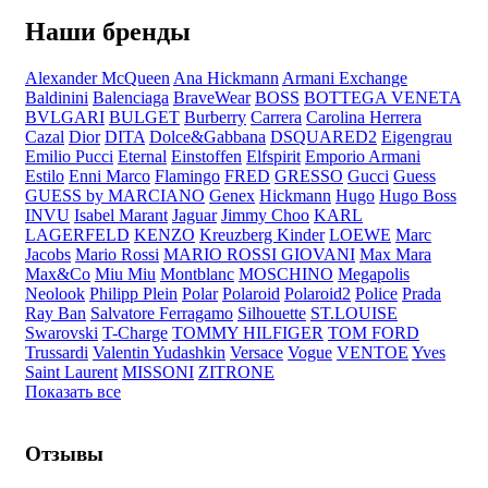
Наши бренды
Alexander McQueen
Ana Hickmann
Armani Exchange
Baldinini
Balenciaga
BraveWear
BOSS
BOTTEGA VENETA
BVLGARI
BULGET
Burberry
Carrera
Carolina Herrera
Cazal
Dior
DITA
Dolce&Gabbana
DSQUARED2
Eigengrau
Emilio Pucci
Eternal
Einstoffen
Elfspirit
Emporio Armani
Estilo
Enni Marco
Flamingo
FRED
GRESSO
Gucci
Guess
GUESS by MARCIANO
Genex
Hickmann
Hugo
Hugo Boss
INVU
Isabel Marant
Jaguar
Jimmy Choo
KARL
LAGERFELD
KENZO
Kreuzberg Kinder
LOEWE
Marc
Jacobs
Mario Rossi
MARIO ROSSI GIOVANI
Max Mara
Max&Co
Miu Miu
Montblanc
MOSCHINO
Megapolis
Neolook
Philipp Plein
Polar
Polaroid
Polaroid2
Police
Prada
Ray Ban
Salvatore Ferragamo
Silhouette
ST.LOUISE
Swarovski
T-Charge
TOMMY HILFIGER
TOM FORD
Trussardi
Valentin Yudashkin
Versace
Vogue
VENTOE
Yves
Saint Laurent
MISSONI
ZITRONE
Показать все
Отзывы