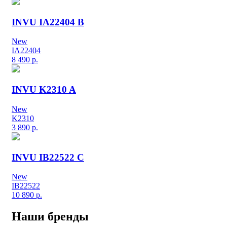
INVU IA22404 B
New
IA22404
8 490
р.
INVU K2310 A
New
K2310
3 890
р.
INVU IB22522 C
New
IB22522
10 890
р.
Наши бренды