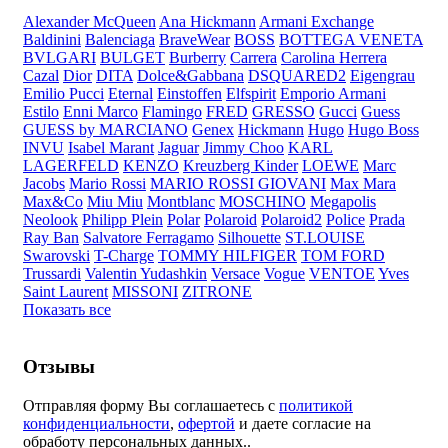
Alexander McQueen
Ana Hickmann
Armani Exchange
Baldinini
Balenciaga
BraveWear
BOSS
BOTTEGA VENETA
BVLGARI
BULGET
Burberry
Carrera
Carolina Herrera
Cazal
Dior
DITA
Dolce&Gabbana
DSQUARED2
Eigengrau
Emilio Pucci
Eternal
Einstoffen
Elfspirit
Emporio Armani
Estilo
Enni Marco
Flamingo
FRED
GRESSO
Gucci
Guess
GUESS by MARCIANO
Genex
Hickmann
Hugo
Hugo Boss
INVU
Isabel Marant
Jaguar
Jimmy Choo
KARL
LAGERFELD
KENZO
Kreuzberg Kinder
LOEWE
Marc
Jacobs
Mario Rossi
MARIO ROSSI GIOVANI
Max Mara
Max&Co
Miu Miu
Montblanc
MOSCHINO
Megapolis
Neolook
Philipp Plein
Polar
Polaroid
Polaroid2
Police
Prada
Ray Ban
Salvatore Ferragamo
Silhouette
ST.LOUISE
Swarovski
T-Charge
TOMMY HILFIGER
TOM FORD
Trussardi
Valentin Yudashkin
Versace
Vogue
VENTOE
Yves
Saint Laurent
MISSONI
ZITRONE
Показать все
Отзывы
Отправляя форму Вы соглашаетесь с
политикой
конфиденциальности
,
офертой
и даете согласие на
обработу персональных данных..