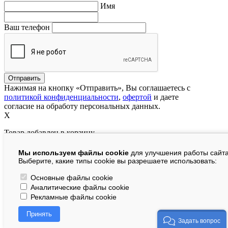
Имя
Ваш телефон
Нажимая на кнопку «Отправить», Вы соглашаетесь с
политикой конфиденциальности
,
офертой
и даете
согласие на обработу персональных данных.
X
Товар добавлен в корзину
Мы используем файлы cookie
для улучшения работы сайта
руб.
Выберите, какие типы cookie вы разрешаете использовать:
В корзине:
шт.
Основные файлы cookie
Аналитические файлы cookie
На сумму:
руб.
Рекламные файлы cookie
Перейти в корзину
Принять
Продолжить покупки
Задать вопрос