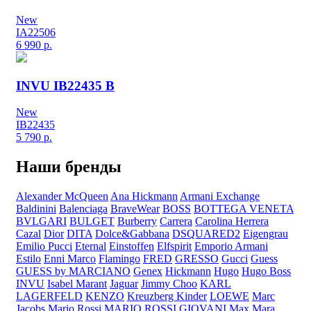
New
IA22506
6 990
р.
INVU IB22435 B
New
IB22435
5 790
р.
Наши бренды
Alexander McQueen
Ana Hickmann
Armani Exchange
Baldinini
Balenciaga
BraveWear
BOSS
BOTTEGA VENETA
BVLGARI
BULGET
Burberry
Carrera
Carolina Herrera
Cazal
Dior
DITA
Dolce&Gabbana
DSQUARED2
Eigengrau
Emilio Pucci
Eternal
Einstoffen
Elfspirit
Emporio Armani
Estilo
Enni Marco
Flamingo
FRED
GRESSO
Gucci
Guess
GUESS by MARCIANO
Genex
Hickmann
Hugo
Hugo Boss
INVU
Isabel Marant
Jaguar
Jimmy Choo
KARL
LAGERFELD
KENZO
Kreuzberg Kinder
LOEWE
Marc
Jacobs
Mario Rossi
MARIO ROSSI GIOVANI
Max Mara