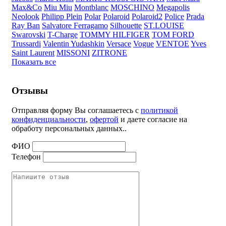
Max&Co
Miu Miu
Montblanc
MOSCHINO
Megapolis
Neolook
Philipp Plein
Polar
Polaroid
Polaroid2
Police
Prada
Ray Ban
Salvatore Ferragamo
Silhouette
ST.LOUISE
Swarovski
T-Charge
TOMMY HILFIGER
TOM FORD
Trussardi
Valentin Yudashkin
Versace
Vogue
VENTOE
Yves
Saint Laurent
MISSONI
ZITRONE
Показать все
Отзывы
Отправляя форму Вы соглашаетесь с
политикой
конфиденциальности
,
офертой
и даете согласие на
обработу персональных данных..
ФИО
Телефон