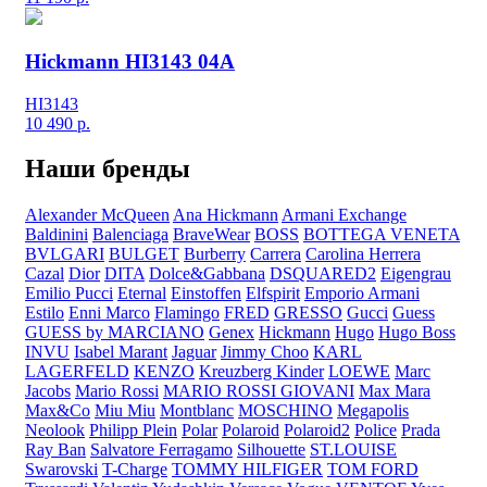
Hickmann HI3143 04A
HI3143
10 490
р.
Наши бренды
Alexander McQueen
Ana Hickmann
Armani Exchange
Baldinini
Balenciaga
BraveWear
BOSS
BOTTEGA VENETA
BVLGARI
BULGET
Burberry
Carrera
Carolina Herrera
Cazal
Dior
DITA
Dolce&Gabbana
DSQUARED2
Eigengrau
Emilio Pucci
Eternal
Einstoffen
Elfspirit
Emporio Armani
Estilo
Enni Marco
Flamingo
FRED
GRESSO
Gucci
Guess
GUESS by MARCIANO
Genex
Hickmann
Hugo
Hugo Boss
INVU
Isabel Marant
Jaguar
Jimmy Choo
KARL
LAGERFELD
KENZO
Kreuzberg Kinder
LOEWE
Marc
Jacobs
Mario Rossi
MARIO ROSSI GIOVANI
Max Mara
Max&Co
Miu Miu
Montblanc
MOSCHINO
Megapolis
Neolook
Philipp Plein
Polar
Polaroid
Polaroid2
Police
Prada
Ray Ban
Salvatore Ferragamo
Silhouette
ST.LOUISE
Swarovski
T-Charge
TOMMY HILFIGER
TOM FORD