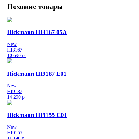
Похожие товары
Hickmann HI3167 05A
New
HI3167
10 690
р.
Hickmann HI9187 E01
New
HI9187
14 290
р.
Hickmann HI9155 C01
New
HI9155
11 190
р.