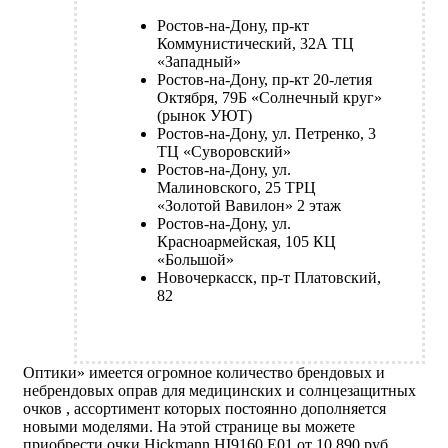
Ростов-на-Дону, пр-кт
Коммунистический, 32А ТЦ
«Западный»
Ростов-на-Дону, пр-кт 20-летия
Октября, 79Б «Солнечный круг»
(рынок УЮТ)
Ростов-на-Дону, ул. Петренко, 3
ТЦ «Суворовский»
Ростов-на-Дону, ул.
Малиновского, 25 ТРЦ
«Золотой Вавилон» 2 этаж
Ростов-на-Дону, ул.
Красноармейская, 105 КЦ
«Большой»
Новочеркасск, пр-т Платовский,
82
Оптики» имеется огромное количество брендовых и
небрендовых оправ для медицинских и солнцезащитных
очков , ассортимент которых постоянно дополняется
новыми моделями. На этой странице вы можете
приобрести очки Hickmann HI9160 E01 от 10 890 руб.