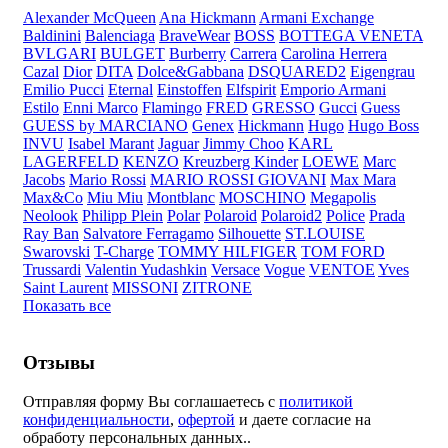
Alexander McQueen
Ana Hickmann
Armani Exchange
Baldinini
Balenciaga
BraveWear
BOSS
BOTTEGA VENETA
BVLGARI
BULGET
Burberry
Carrera
Carolina Herrera
Cazal
Dior
DITA
Dolce&Gabbana
DSQUARED2
Eigengrau
Emilio Pucci
Eternal
Einstoffen
Elfspirit
Emporio Armani
Estilo
Enni Marco
Flamingo
FRED
GRESSO
Gucci
Guess
GUESS by MARCIANO
Genex
Hickmann
Hugo
Hugo Boss
INVU
Isabel Marant
Jaguar
Jimmy Choo
KARL
LAGERFELD
KENZO
Kreuzberg Kinder
LOEWE
Marc
Jacobs
Mario Rossi
MARIO ROSSI GIOVANI
Max Mara
Max&Co
Miu Miu
Montblanc
MOSCHINO
Megapolis
Neolook
Philipp Plein
Polar
Polaroid
Polaroid2
Police
Prada
Ray Ban
Salvatore Ferragamo
Silhouette
ST.LOUISE
Swarovski
T-Charge
TOMMY HILFIGER
TOM FORD
Trussardi
Valentin Yudashkin
Versace
Vogue
VENTOE
Yves
Saint Laurent
MISSONI
ZITRONE
Показать все
Отзывы
Отправляя форму Вы соглашаетесь с
политикой
конфиденциальности
,
офертой
и даете согласие на
обработу персональных данных..