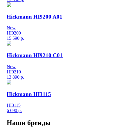
Hickmann HI9200 A01
New
HI9200
15 590
р.
Hickmann HI9210 C01
New
HI9210
13 890
р.
Hickmann HI3115
HI3115
6 690
р.
Наши бренды