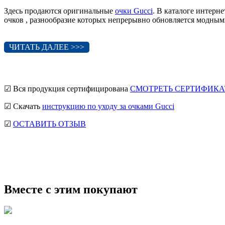
Здесь продаются оригинальные
очки Gucci
. В каталоге интер
очков , разнообразие которых непрерывно обновляется модным
ЧИТАТЬ ДАЛЕЕ >>>
☑ Вся продукция сертифицирована
СМОТРЕТЬ СЕРТИФИКА
☑ Скачать
инструкцию по уходу за очками Gucci
☑
ОСТАВИТЬ ОТЗЫВ
мужские солнцезащитные очки
Ray-Ban солнцезащитные очки
солнцезащитные очки
Вместе с этим покупают