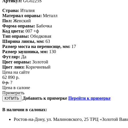
Артикул:
GG0225S
Страна:
Италия
Материал оправы:
Металл
Пол:
Женский
Форма оправы:
Бабочка
Код цвета:
007 +ф
Тип оправы:
Ободковая
Ширина линзы, мм:
63
Размер моста на переносице, мм:
17
Размер заушника, мм:
130
Футляр:
Да
Цвет оправы:
Золотой
Цвет линз:
Коричневый
Цена на сайте
62 890
р.
0
р.
?
Цена в салоне
Примерить
Добавить к примерке
Перейти к примерке
КУПИТЬ
В наличии в салонах:
Ростов-на-Дону, ул. Малиновского, 25 ТРЦ «Золотой Вав