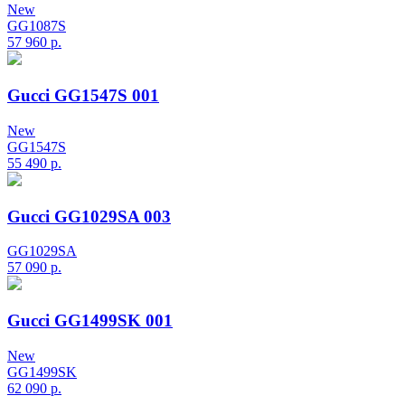
New
GG1087S
57 960
р.
Gucci GG1547S 001
New
GG1547S
55 490
р.
Gucci GG1029SA 003
GG1029SA
57 090
р.
Gucci GG1499SK 001
New
GG1499SK
62 090
р.