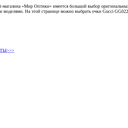
нет-магазина «Мир Оптики» имеется большой выбор оригинальн
и моделями. На этой странице можно выбрать очки Gucci GG0225
ТЫ>>>
Круглые солнцезащитные очки
Авиаторы солнцезащитные очки