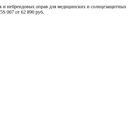
ых и небрендовых оправ для медицинских и солнцезащитных
S 007 от 62 890 руб.
Мужские сз очки
Прада солнцезащитные очки
Маска