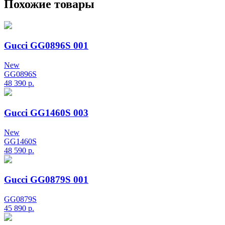
Похожие товары
Gucci GG0896S 001
New
GG0896S
48 390
р.
Gucci GG1460S 003
New
GG1460S
48 590
р.
Gucci GG0879S 001
GG0879S
45 890
р.