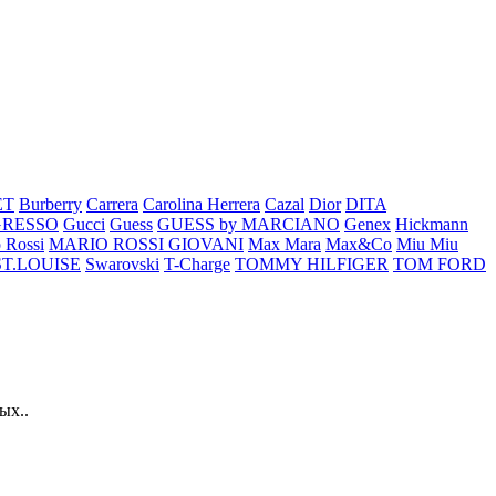
ET
Burberry
Carrera
Carolina Herrera
Cazal
Dior
DITA
GRESSO
Gucci
Guess
GUESS by MARCIANO
Genex
Hickmann
 Rossi
MARIO ROSSI GIOVANI
Max Mara
Max&Co
Miu Miu
ST.LOUISE
Swarovski
T-Charge
TOMMY HILFIGER
TOM FORD
ых..