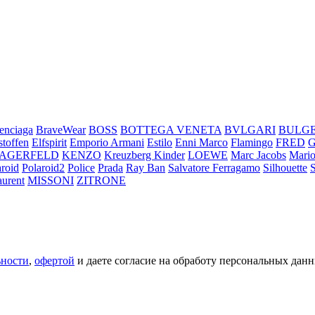
enciaga
BraveWear
BOSS
BOTTEGA VENETA
BVLGARI
BULG
stoffen
Elfspirit
Emporio Armani
Estilo
Enni Marco
Flamingo
FRED
LAGERFELD
KENZO
Kreuzberg Kinder
LOEWE
Marc Jacobs
Mario
aroid
Polaroid2
Police
Prada
Ray Ban
Salvatore Ferragamo
Silhouette
aurent
MISSONI
ZITRONE
ьности
,
офертой
и даете согласие на обработу персональных данн