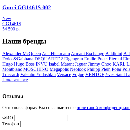
Gucci GG1461S 002
New
GG1461S
54 590
р.
Наши бренды
Alexander McQueen
Ana Hickmann
Armani Exchange
Baldinini
Bal
Dolce&Gabbana
DSQUARED2
Eigengrau
Emilio Pucci
Eternal
Ein
Hugo
Hugo Boss
INVU
Isabel Marant
Jaguar
Jimmy Choo
KARL 
Montblanc
MOSCHINO
Megapolis
Neolook
Philipp Plein
Polar
Pol
Trussardi
Valentin Yudashkin
Versace
Vogue
VENTOE
Yves Saint L
Показать все
Отзывы
Отправляя форму Вы соглашаетесь с
политикой конфиденциал
ФИО
Телефон