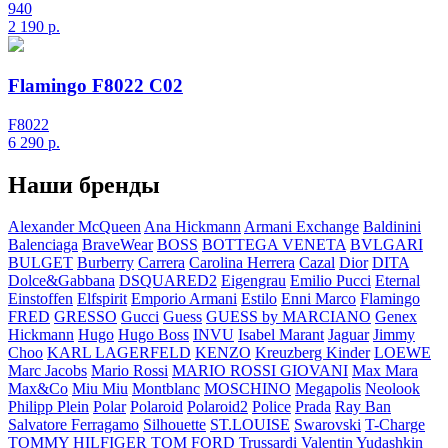
940
2 190
р.
Flamingo F8022 C02
F8022
6 290
р.
Наши бренды
Alexander McQueen
Ana Hickmann
Armani Exchange
Baldinini
Balenciaga
BraveWear
BOSS
BOTTEGA VENETA
BVLGARI
BULGET
Burberry
Carrera
Carolina Herrera
Cazal
Dior
DITA
Dolce&Gabbana
DSQUARED2
Eigengrau
Emilio Pucci
Eternal
Einstoffen
Elfspirit
Emporio Armani
Estilo
Enni Marco
Flamingo
FRED
GRESSO
Gucci
Guess
GUESS by MARCIANO
Genex
Hickmann
Hugo
Hugo Boss
INVU
Isabel Marant
Jaguar
Jimmy
Choo
KARL LAGERFELD
KENZO
Kreuzberg Kinder
LOEWE
Marc Jacobs
Mario Rossi
MARIO ROSSI GIOVANI
Max Mara
Max&Co
Miu Miu
Montblanc
MOSCHINO
Megapolis
Neolook
Philipp Plein
Polar
Polaroid
Polaroid2
Police
Prada
Ray Ban
Salvatore Ferragamo
Silhouette
ST.LOUISE
Swarovski
T-Charge
TOMMY HILFIGER
TOM FORD
Trussardi
Valentin Yudashkin