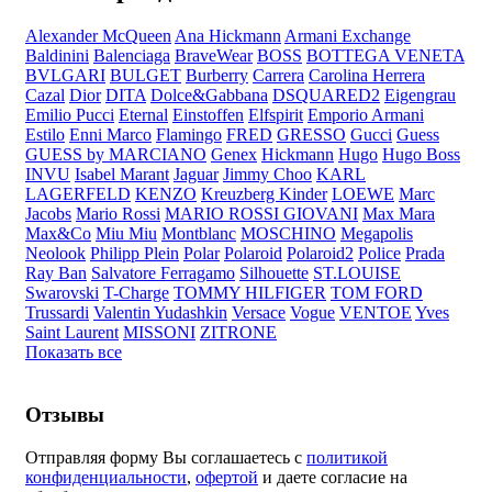
Alexander McQueen
Ana Hickmann
Armani Exchange
Baldinini
Balenciaga
BraveWear
BOSS
BOTTEGA VENETA
BVLGARI
BULGET
Burberry
Carrera
Carolina Herrera
Cazal
Dior
DITA
Dolce&Gabbana
DSQUARED2
Eigengrau
Emilio Pucci
Eternal
Einstoffen
Elfspirit
Emporio Armani
Estilo
Enni Marco
Flamingo
FRED
GRESSO
Gucci
Guess
GUESS by MARCIANO
Genex
Hickmann
Hugo
Hugo Boss
INVU
Isabel Marant
Jaguar
Jimmy Choo
KARL
LAGERFELD
KENZO
Kreuzberg Kinder
LOEWE
Marc
Jacobs
Mario Rossi
MARIO ROSSI GIOVANI
Max Mara
Max&Co
Miu Miu
Montblanc
MOSCHINO
Megapolis
Neolook
Philipp Plein
Polar
Polaroid
Polaroid2
Police
Prada
Ray Ban
Salvatore Ferragamo
Silhouette
ST.LOUISE
Swarovski
T-Charge
TOMMY HILFIGER
TOM FORD
Trussardi
Valentin Yudashkin
Versace
Vogue
VENTOE
Yves
Saint Laurent
MISSONI
ZITRONE
Показать все
Отзывы
Отправляя форму Вы соглашаетесь с
политикой
конфиденциальности
,
офертой
и даете согласие на