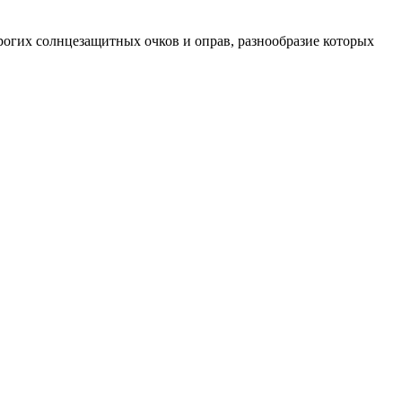
огих солнцезащитных очков и оправ, разнообразие которых
Мужские сз очки
Прада солнцезащитные очки
Маска