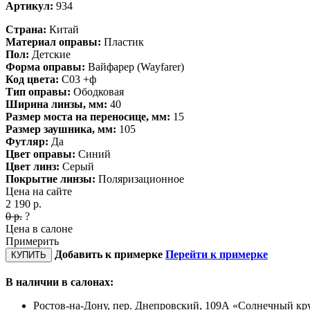
Артикул:
934
Страна:
Китай
Материал оправы:
Пластик
Пол:
Детские
Форма оправы:
Вайфарер (Wayfarer)
Код цвета:
C03 +ф
Тип оправы:
Ободковая
Ширина линзы, мм:
40
Размер моста на переносице, мм:
15
Размер заушника, мм:
105
Футляр:
Да
Цвет оправы:
Синий
Цвет линз:
Серый
Покрытие линзы:
Поляризационное
Цена на сайте
2 190
р.
0
р.
?
Цена в салоне
Примерить
Добавить к примерке
Перейти к примерке
КУПИТЬ
В наличии в салонах:
Ростов-на-Дону, пер. Днепровский, 109А «Солнечный кру