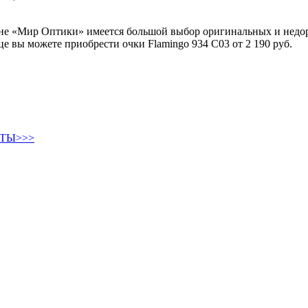
ине «Мир Оптики» имеется большой выбор оригинальных и недор
 вы можете приобрести очки Flamingo 934 C03 от 2 190 руб.
ТЫ>>>
Круглые солнцезащитные очки
Авиаторы солнцезащитные очки