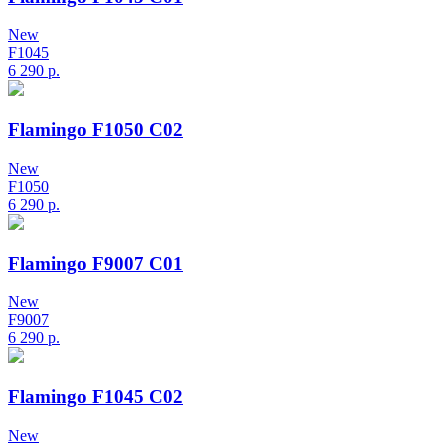
New
F1045
6 290
р.
Flamingo F1050 C02
New
F1050
6 290
р.
Flamingo F9007 C01
New
F9007
6 290
р.
Flamingo F1045 C02
New