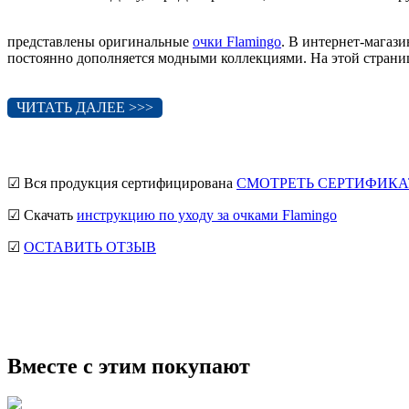
представлены оригинальные
очки Flamingo
. В интернет-магаз
постоянно дополняется модными коллекциями. На этой странице
ЧИТАТЬ ДАЛЕЕ >>>
☑ Вся продукция сертифицирована
СМОТРЕТЬ СЕРТИФИКА
☑ Скачать
инструкцию по уходу за очками Flamingo
☑
ОСТАВИТЬ ОТЗЫВ
мужские солнцезащитные очки
Ray-Ban солнцезащитные очки
солнцезащитные очки
Вместе с этим покупают