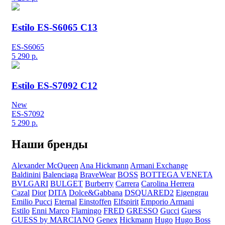
Estilo ES-S6065 C13
ES-S6065
5 290
р.
Estilo ES-S7092 C12
New
ES-S7092
5 290
р.
Наши бренды
Alexander McQueen
Ana Hickmann
Armani Exchange
Baldinini
Balenciaga
BraveWear
BOSS
BOTTEGA VENETA
BVLGARI
BULGET
Burberry
Carrera
Carolina Herrera
Cazal
Dior
DITA
Dolce&Gabbana
DSQUARED2
Eigengrau
Emilio Pucci
Eternal
Einstoffen
Elfspirit
Emporio Armani
Estilo
Enni Marco
Flamingo
FRED
GRESSO
Gucci
Guess
GUESS by MARCIANO
Genex
Hickmann
Hugo
Hugo Boss