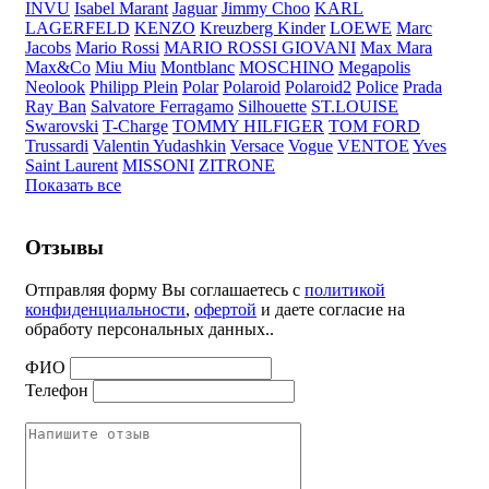
INVU
Isabel Marant
Jaguar
Jimmy Choo
KARL
LAGERFELD
KENZO
Kreuzberg Kinder
LOEWE
Marc
Jacobs
Mario Rossi
MARIO ROSSI GIOVANI
Max Mara
Max&Co
Miu Miu
Montblanc
MOSCHINO
Megapolis
Neolook
Philipp Plein
Polar
Polaroid
Polaroid2
Police
Prada
Ray Ban
Salvatore Ferragamo
Silhouette
ST.LOUISE
Swarovski
T-Charge
TOMMY HILFIGER
TOM FORD
Trussardi
Valentin Yudashkin
Versace
Vogue
VENTOE
Yves
Saint Laurent
MISSONI
ZITRONE
Показать все
Отзывы
Отправляя форму Вы соглашаетесь с
политикой
конфиденциальности
,
офертой
и даете согласие на
обработу персональных данных..
ФИО
Телефон