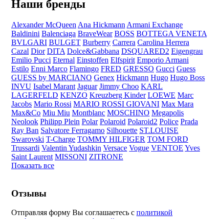
Наши бренды
Alexander McQueen
Ana Hickmann
Armani Exchange
Baldinini
Balenciaga
BraveWear
BOSS
BOTTEGA VENETA
BVLGARI
BULGET
Burberry
Carrera
Carolina Herrera
Cazal
Dior
DITA
Dolce&Gabbana
DSQUARED2
Eigengrau
Emilio Pucci
Eternal
Einstoffen
Elfspirit
Emporio Armani
Estilo
Enni Marco
Flamingo
FRED
GRESSO
Gucci
Guess
GUESS by MARCIANO
Genex
Hickmann
Hugo
Hugo Boss
INVU
Isabel Marant
Jaguar
Jimmy Choo
KARL
LAGERFELD
KENZO
Kreuzberg Kinder
LOEWE
Marc
Jacobs
Mario Rossi
MARIO ROSSI GIOVANI
Max Mara
Max&Co
Miu Miu
Montblanc
MOSCHINO
Megapolis
Neolook
Philipp Plein
Polar
Polaroid
Polaroid2
Police
Prada
Ray Ban
Salvatore Ferragamo
Silhouette
ST.LOUISE
Swarovski
T-Charge
TOMMY HILFIGER
TOM FORD
Trussardi
Valentin Yudashkin
Versace
Vogue
VENTOE
Yves
Saint Laurent
MISSONI
ZITRONE
Показать все
Отзывы
Отправляя форму Вы соглашаетесь с
политикой