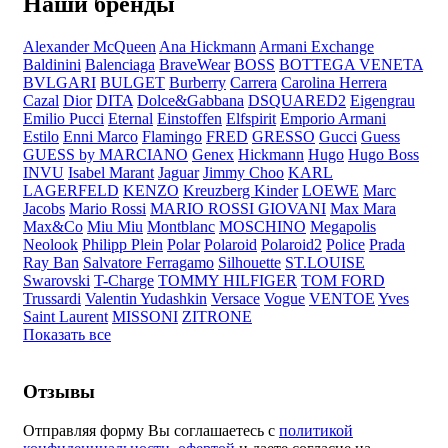
Наши бренды
Alexander McQueen
Ana Hickmann
Armani Exchange
Baldinini
Balenciaga
BraveWear
BOSS
BOTTEGA VENETA
BVLGARI
BULGET
Burberry
Carrera
Carolina Herrera
Cazal
Dior
DITA
Dolce&Gabbana
DSQUARED2
Eigengrau
Emilio Pucci
Eternal
Einstoffen
Elfspirit
Emporio Armani
Estilo
Enni Marco
Flamingo
FRED
GRESSO
Gucci
Guess
GUESS by MARCIANO
Genex
Hickmann
Hugo
Hugo Boss
INVU
Isabel Marant
Jaguar
Jimmy Choo
KARL
LAGERFELD
KENZO
Kreuzberg Kinder
LOEWE
Marc
Jacobs
Mario Rossi
MARIO ROSSI GIOVANI
Max Mara
Max&Co
Miu Miu
Montblanc
MOSCHINO
Megapolis
Neolook
Philipp Plein
Polar
Polaroid
Polaroid2
Police
Prada
Ray Ban
Salvatore Ferragamo
Silhouette
ST.LOUISE
Swarovski
T-Charge
TOMMY HILFIGER
TOM FORD
Trussardi
Valentin Yudashkin
Versace
Vogue
VENTOE
Yves
Saint Laurent
MISSONI
ZITRONE
Показать все
Отзывы
Отправляя форму Вы соглашаетесь с
политикой