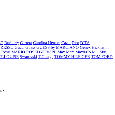
ET
Burberry
Carrera
Carolina Herrera
Cazal
Dior
DITA
GRESSO
Gucci
Guess
GUESS by MARCIANO
Genex
Hickmann
 Rossi
MARIO ROSSI GIOVANI
Max Mara
Max&Co
Miu Miu
ST.LOUISE
Swarovski
T-Charge
TOMMY HILFIGER
TOM FORD
ых..