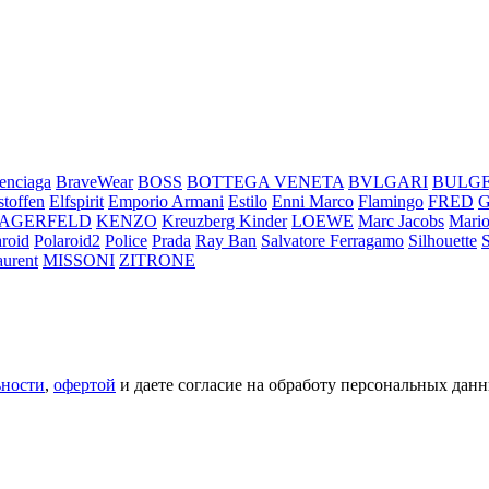
enciaga
BraveWear
BOSS
BOTTEGA VENETA
BVLGARI
BULG
stoffen
Elfspirit
Emporio Armani
Estilo
Enni Marco
Flamingo
FRED
LAGERFELD
KENZO
Kreuzberg Kinder
LOEWE
Marc Jacobs
Mario
aroid
Polaroid2
Police
Prada
Ray Ban
Salvatore Ferragamo
Silhouette
aurent
MISSONI
ZITRONE
ьности
,
офертой
и даете согласие на обработу персональных данн