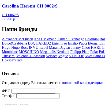
Carolina Herrera CH 0062/S
CH 0062/S
17 990
р.
Наши бренды
Alexander McQueen
Ana Hickmann
Armani Exchange
Baldinini
Bal
Dolce&Gabbana
DSQUARED2
Eigengrau
Emilio Pucci
Eternal
Ein
Hugo
Hugo Boss
INVU
Isabel Marant
Jaguar
Jimmy Choo
KARL 
Montblanc
MOSCHINO
Megapolis
Neolook
Philipp Plein
Polar
Pol
Trussardi
Valentin Yudashkin
Versace
Vogue
VENTOE
Yves Saint L
Показать все
Отзывы
Отправляя форму Вы соглашаетесь с
политикой конфиденциал
ФИО
Телефон