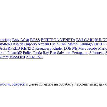
enciaga
BraveWear
BOSS
BOTTEGA VENETA
BVLGARI
BULG
stoffen
Elfspirit
Emporio Armani
Estilo
Enni Marco
Flamingo
FRED
LAGERFELD
KENZO
Kreuzberg Kinder
LOEWE
Marc Jacobs
Mario
aroid
Polaroid2
Police
Prada
Ray Ban
Salvatore Ferragamo
Silhouette
aurent
MISSONI
ZITRONE
ьности
,
офертой
и даете согласие на обработу персональных данн