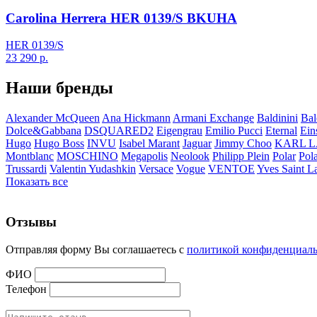
Carolina Herrera HER 0139/S BKUHA
HER 0139/S
23 290
р.
Наши бренды
Alexander McQueen
Ana Hickmann
Armani Exchange
Baldinini
Bal
Dolce&Gabbana
DSQUARED2
Eigengrau
Emilio Pucci
Eternal
Ein
Hugo
Hugo Boss
INVU
Isabel Marant
Jaguar
Jimmy Choo
KARL 
Montblanc
MOSCHINO
Megapolis
Neolook
Philipp Plein
Polar
Pol
Trussardi
Valentin Yudashkin
Versace
Vogue
VENTOE
Yves Saint L
Показать все
Отзывы
Отправляя форму Вы соглашаетесь с
политикой конфиденциал
ФИО
Телефон