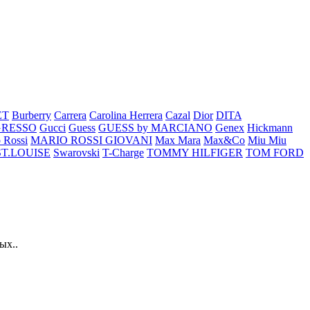
ET
Burberry
Carrera
Carolina Herrera
Cazal
Dior
DITA
GRESSO
Gucci
Guess
GUESS by MARCIANO
Genex
Hickmann
 Rossi
MARIO ROSSI GIOVANI
Max Mara
Max&Co
Miu Miu
ST.LOUISE
Swarovski
T-Charge
TOMMY HILFIGER
TOM FORD
ых..