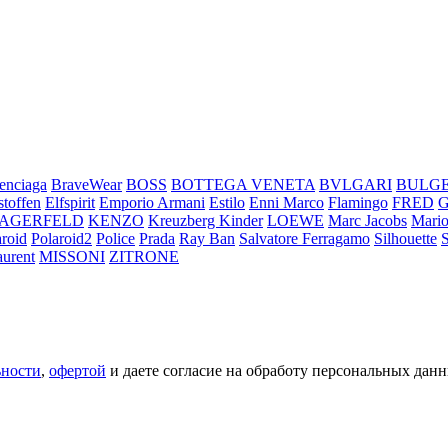
enciaga
BraveWear
BOSS
BOTTEGA VENETA
BVLGARI
BULG
stoffen
Elfspirit
Emporio Armani
Estilo
Enni Marco
Flamingo
FRED
LAGERFELD
KENZO
Kreuzberg Kinder
LOEWE
Marc Jacobs
Mario
aroid
Polaroid2
Police
Prada
Ray Ban
Salvatore Ferragamo
Silhouette
aurent
MISSONI
ZITRONE
ьности
,
офертой
и даете согласие на обработу персональных данн