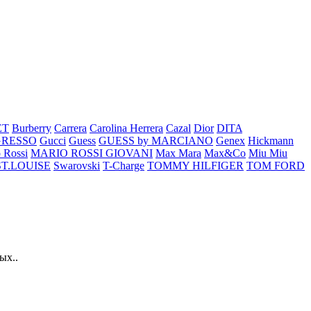
ET
Burberry
Carrera
Carolina Herrera
Cazal
Dior
DITA
GRESSO
Gucci
Guess
GUESS by MARCIANO
Genex
Hickmann
 Rossi
MARIO ROSSI GIOVANI
Max Mara
Max&Co
Miu Miu
ST.LOUISE
Swarovski
T-Charge
TOMMY HILFIGER
TOM FORD
ых..