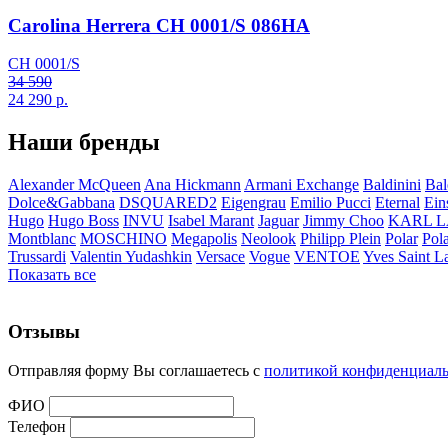
Carolina Herrera CH 0001/S 086HA
CH 0001/S
34 590
24 290
р.
Наши бренды
Alexander McQueen
Ana Hickmann
Armani Exchange
Baldinini
Bal
Dolce&Gabbana
DSQUARED2
Eigengrau
Emilio Pucci
Eternal
Ein
Hugo
Hugo Boss
INVU
Isabel Marant
Jaguar
Jimmy Choo
KARL 
Montblanc
MOSCHINO
Megapolis
Neolook
Philipp Plein
Polar
Pol
Trussardi
Valentin Yudashkin
Versace
Vogue
VENTOE
Yves Saint L
Показать все
Отзывы
Отправляя форму Вы соглашаетесь с
политикой конфиденциал
ФИО
Телефон