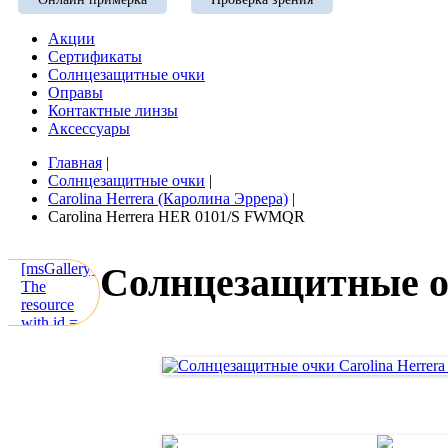
Акции
Сертификаты
Солнцезащитные очки
Оправы
Контактные линзы
Аксессуары
Главная
|
Солнцезащитные очки
|
Carolina Herrera (Каролина Эррера)
|
Carolina Herrera HER 0101/S FWMQR
[msGallery]
Солнцезащитные о
The
resource
with id =
is not
instance
of
msProduct.