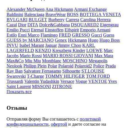
Alexander McQueen
Ana Hickmann
Armani Exchange
Baldinini
Balenciaga
BraveWear
BOSS
BOTTEGA VENETA
BVLGARI
BULGET
Burberry
Carrera
Carolina Herrera
Cazal
Dior
DITA
Dolce&Gabbana
DSQUARED2
Eigengrau
Emilio Pucci
Eternal
Einstoffen
Elfspirit
Emporio Armani
Estilo
Enni Marco
Flamingo
FRED
GRESSO
Gucci
Guess
GUESS by MARCIANO
Genex
Hickmann
Hugo
Hugo Boss
INVU
Isabel Marant
Jaguar
Jimmy Choo
KARL
LAGERFELD
KENZO
Kreuzberg Kinder
LOEWE
Marc
Jacobs
Mario Rossi
MARIO ROSSI GIOVANI
Max Mara
Max&Co
Miu Miu
Montblanc
MOSCHINO
Megapolis
Neolook
Philipp Plein
Polar
Polaroid
Polaroid2
Police
Prada
Ray Ban
Salvatore Ferragamo
Silhouette
ST.LOUISE
Swarovski
T-Charge
TOMMY HILFIGER
TOM FORD
Trussardi
Valentin Yudashkin
Versace
Vogue
VENTOE
Yves
Saint Laurent
MISSONI
ZITRONE
Показать все
Отзывы
Отправляя форму Вы соглашаетесь с
политикой
конфиденциальности
,
офертой
и даете согласие на