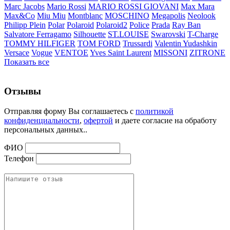
Marc Jacobs
Mario Rossi
MARIO ROSSI GIOVANI
Max Mara
Max&Co
Miu Miu
Montblanc
MOSCHINO
Megapolis
Neolook
Philipp Plein
Polar
Polaroid
Polaroid2
Police
Prada
Ray Ban
Salvatore Ferragamo
Silhouette
ST.LOUISE
Swarovski
T-Charge
TOMMY HILFIGER
TOM FORD
Trussardi
Valentin Yudashkin
Versace
Vogue
VENTOE
Yves Saint Laurent
MISSONI
ZITRONE
Показать все
Отзывы
Отправляя форму Вы соглашаетесь с
политикой
конфиденциальности
,
офертой
и даете согласие на обработу
персональных данных..
ФИО
Телефон