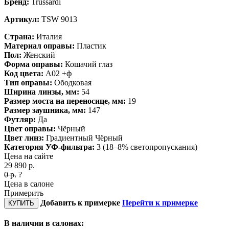
Бренд:
Trussardi
Артикул:
TSW 9013
Страна:
Италия
Материал оправы:
Пластик
Пол:
Женский
Форма оправы:
Кошачий глаз
Код цвета:
A02 +ф
Тип оправы:
Ободковая
Ширина линзы, мм:
54
Размер моста на переносице, мм:
19
Размер заушника, мм:
147
Футляр:
Да
Цвет оправы:
Чёрный
Цвет линз:
Градиентный
Чёрный
Категория УФ-фильтра:
3 (18–8% светопропускания)
Цена на сайте
29 890
р.
0
р.
?
Цена в салоне
Примерить
Добавить к примерке
Перейти к примерке
КУПИТЬ
В наличии в салонах: