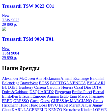
Trussardi TSW 9023 C01
New
TSW 9023
29 890
р.
Trussardi TSM 9004 T01
New
TSM 9004
29 890
р.
Наши бренды
Alexander McQueen
Ana Hickmann
Armani Exchange
Baldinini
Balenciaga
BraveWear
BOSS
BOTTEGA VENETA
BVLGARI
BULGET
Burberry
Carrera
Carolina Herrera
Cazal
Dior
DITA
Dolce&Gabbana
DSQUARED2
Eigengrau
Emilio Pucci
Eternal
Einstoffen
Elfspirit
Emporio Armani
Estilo
Enni Marco
Flamingo
FRED
GRESSO
Gucci
Guess
GUESS by MARCIANO
Genex
Hickmann
Hugo
Hugo Boss
INVU
Isabel Marant
Jaguar
Jimmy
Choo
KARL LAGERFELD
KENZO
Kreuzberg Kinder
LOEWE