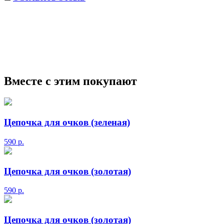
мужские солнцезащитные очки
Ray-Ban солнцезащитные
очки
Круглые солнцезащитные очки
Авиаторы
солнцезащитные очки
Мужские сз очки
Прада
солнцезащитные очки
Маска солнцезащитные очки
Вместе с этим покупают
Цепочка для очков (зеленая)
590
р.
Цепочка для очков (золотая)
590
р.
Цепочка для очков (золотая)