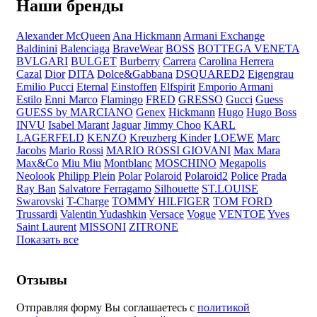
Наши бренды
Alexander McQueen
Ana Hickmann
Armani Exchange
Baldinini
Balenciaga
BraveWear
BOSS
BOTTEGA VENETA
BVLGARI
BULGET
Burberry
Carrera
Carolina Herrera
Cazal
Dior
DITA
Dolce&Gabbana
DSQUARED2
Eigengrau
Emilio Pucci
Eternal
Einstoffen
Elfspirit
Emporio Armani
Estilo
Enni Marco
Flamingo
FRED
GRESSO
Gucci
Guess
GUESS by MARCIANO
Genex
Hickmann
Hugo
Hugo Boss
INVU
Isabel Marant
Jaguar
Jimmy Choo
KARL
LAGERFELD
KENZO
Kreuzberg Kinder
LOEWE
Marc
Jacobs
Mario Rossi
MARIO ROSSI GIOVANI
Max Mara
Max&Co
Miu Miu
Montblanc
MOSCHINO
Megapolis
Neolook
Philipp Plein
Polar
Polaroid
Polaroid2
Police
Prada
Ray Ban
Salvatore Ferragamo
Silhouette
ST.LOUISE
Swarovski
T-Charge
TOMMY HILFIGER
TOM FORD
Trussardi
Valentin Yudashkin
Versace
Vogue
VENTOE
Yves
Saint Laurent
MISSONI
ZITRONE
Показать все
Отзывы
Отправляя форму Вы соглашаетесь с
политикой