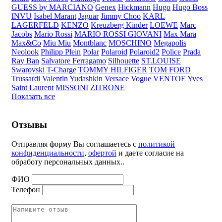
GUESS by MARCIANO
Genex
Hickmann
Hugo
Hugo Boss
INVU
Isabel Marant
Jaguar
Jimmy Choo
KARL
LAGERFELD
KENZO
Kreuzberg Kinder
LOEWE
Marc
Jacobs
Mario Rossi
MARIO ROSSI GIOVANI
Max Mara
Max&Co
Miu Miu
Montblanc
MOSCHINO
Megapolis
Neolook
Philipp Plein
Polar
Polaroid
Polaroid2
Police
Prada
Ray Ban
Salvatore Ferragamo
Silhouette
ST.LOUISE
Swarovski
T-Charge
TOMMY HILFIGER
TOM FORD
Trussardi
Valentin Yudashkin
Versace
Vogue
VENTOE
Yves
Saint Laurent
MISSONI
ZITRONE
Показать все
Отзывы
Отправляя форму Вы соглашаетесь с
политикой
конфиденциальности
,
офертой
и даете согласие на
обработу персональных данных..
ФИО
Телефон