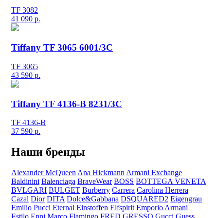
TF 3082
41 090
р.
Tiffany TF 3065 6001/3C
TF 3065
43 590
р.
Tiffany TF 4136-B 8231/3С
TF 4136-B
37 590
р.
Наши бренды
Alexander McQueen
Ana Hickmann
Armani Exchange
Baldinini
Balenciaga
BraveWear
BOSS
BOTTEGA VENETA
BVLGARI
BULGET
Burberry
Carrera
Carolina Herrera
Cazal
Dior
DITA
Dolce&Gabbana
DSQUARED2
Eigengrau
Emilio Pucci
Eternal
Einstoffen
Elfspirit
Emporio Armani
Estilo
Enni Marco
Flamingo
FRED
GRESSO
Gucci
Guess