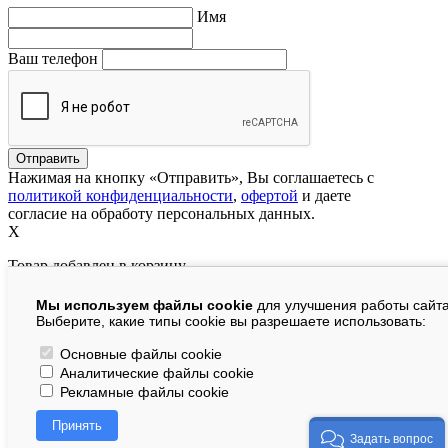
Имя
Ваш телефон
Нажимая на кнопку «Отправить», Вы соглашаетесь с
политикой конфиденциальности
,
офертой
и даете
согласие на обработу персональных данных.
X
Товар добавлен в корзину
Мы используем файлы cookie
для улучшения работы сайта
руб.
Выберите, какие типы cookie вы разрешаете использовать:
В корзине:
шт.
Основные файлы cookie
Аналитические файлы cookie
На сумму:
руб.
Рекламные файлы cookie
Перейти в корзину
Принять
Продолжить покупки
Задать вопрос