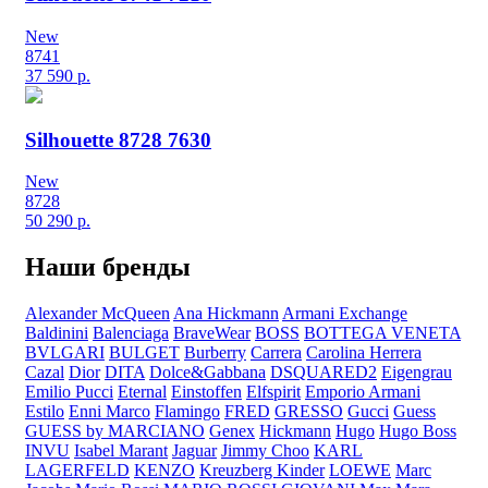
New
8741
37 590
р.
Silhouette 8728 7630
New
8728
50 290
р.
Наши бренды
Alexander McQueen
Ana Hickmann
Armani Exchange
Baldinini
Balenciaga
BraveWear
BOSS
BOTTEGA VENETA
BVLGARI
BULGET
Burberry
Carrera
Carolina Herrera
Cazal
Dior
DITA
Dolce&Gabbana
DSQUARED2
Eigengrau
Emilio Pucci
Eternal
Einstoffen
Elfspirit
Emporio Armani
Estilo
Enni Marco
Flamingo
FRED
GRESSO
Gucci
Guess
GUESS by MARCIANO
Genex
Hickmann
Hugo
Hugo Boss
INVU
Isabel Marant
Jaguar
Jimmy Choo
KARL
LAGERFELD
KENZO
Kreuzberg Kinder
LOEWE
Marc