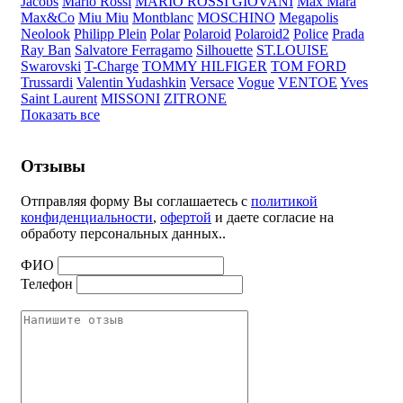
Jacobs
Mario Rossi
MARIO ROSSI GIOVANI
Max Mara
Max&Co
Miu Miu
Montblanc
MOSCHINO
Megapolis
Neolook
Philipp Plein
Polar
Polaroid
Polaroid2
Police
Prada
Ray Ban
Salvatore Ferragamo
Silhouette
ST.LOUISE
Swarovski
T-Charge
TOMMY HILFIGER
TOM FORD
Trussardi
Valentin Yudashkin
Versace
Vogue
VENTOE
Yves
Saint Laurent
MISSONI
ZITRONE
Показать все
Отзывы
Отправляя форму Вы соглашаетесь с
политикой
конфиденциальности
,
офертой
и даете согласие на
обработу персональных данных..
ФИО
Телефон