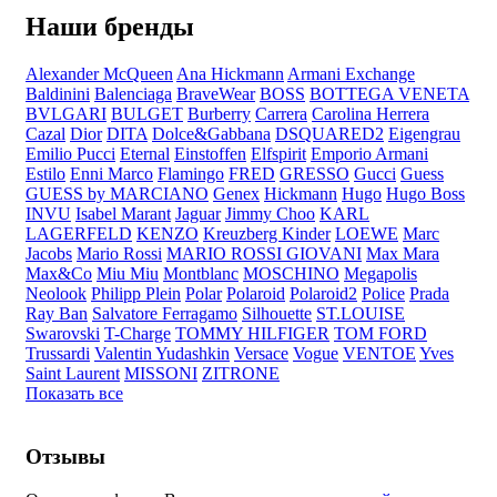
Наши бренды
Alexander McQueen
Ana Hickmann
Armani Exchange
Baldinini
Balenciaga
BraveWear
BOSS
BOTTEGA VENETA
BVLGARI
BULGET
Burberry
Carrera
Carolina Herrera
Cazal
Dior
DITA
Dolce&Gabbana
DSQUARED2
Eigengrau
Emilio Pucci
Eternal
Einstoffen
Elfspirit
Emporio Armani
Estilo
Enni Marco
Flamingo
FRED
GRESSO
Gucci
Guess
GUESS by MARCIANO
Genex
Hickmann
Hugo
Hugo Boss
INVU
Isabel Marant
Jaguar
Jimmy Choo
KARL
LAGERFELD
KENZO
Kreuzberg Kinder
LOEWE
Marc
Jacobs
Mario Rossi
MARIO ROSSI GIOVANI
Max Mara
Max&Co
Miu Miu
Montblanc
MOSCHINO
Megapolis
Neolook
Philipp Plein
Polar
Polaroid
Polaroid2
Police
Prada
Ray Ban
Salvatore Ferragamo
Silhouette
ST.LOUISE
Swarovski
T-Charge
TOMMY HILFIGER
TOM FORD
Trussardi
Valentin Yudashkin
Versace
Vogue
VENTOE
Yves
Saint Laurent
MISSONI
ZITRONE
Показать все
Отзывы