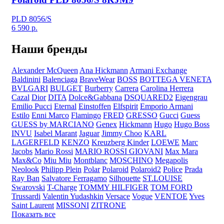
PLD 8056/S
6 590
р.
Наши бренды
Alexander McQueen
Ana Hickmann
Armani Exchange
Baldinini
Balenciaga
BraveWear
BOSS
BOTTEGA VENETA
BVLGARI
BULGET
Burberry
Carrera
Carolina Herrera
Cazal
Dior
DITA
Dolce&Gabbana
DSQUARED2
Eigengrau
Emilio Pucci
Eternal
Einstoffen
Elfspirit
Emporio Armani
Estilo
Enni Marco
Flamingo
FRED
GRESSO
Gucci
Guess
GUESS by MARCIANO
Genex
Hickmann
Hugo
Hugo Boss
INVU
Isabel Marant
Jaguar
Jimmy Choo
KARL
LAGERFELD
KENZO
Kreuzberg Kinder
LOEWE
Marc
Jacobs
Mario Rossi
MARIO ROSSI GIOVANI
Max Mara
Max&Co
Miu Miu
Montblanc
MOSCHINO
Megapolis
Neolook
Philipp Plein
Polar
Polaroid
Polaroid2
Police
Prada
Ray Ban
Salvatore Ferragamo
Silhouette
ST.LOUISE
Swarovski
T-Charge
TOMMY HILFIGER
TOM FORD
Trussardi
Valentin Yudashkin
Versace
Vogue
VENTOE
Yves
Saint Laurent
MISSONI
ZITRONE
Показать все