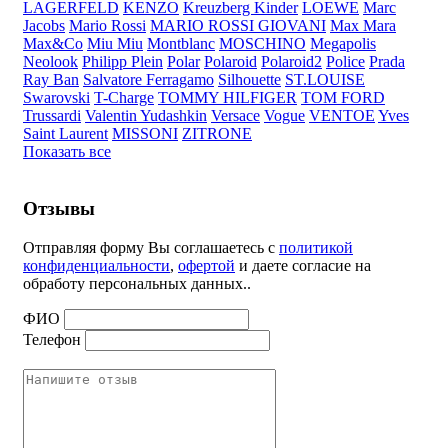
LAGERFELD
KENZO
Kreuzberg Kinder
LOEWE
Marc
Jacobs
Mario Rossi
MARIO ROSSI GIOVANI
Max Mara
Max&Co
Miu Miu
Montblanc
MOSCHINO
Megapolis
Neolook
Philipp Plein
Polar
Polaroid
Polaroid2
Police
Prada
Ray Ban
Salvatore Ferragamo
Silhouette
ST.LOUISE
Swarovski
T-Charge
TOMMY HILFIGER
TOM FORD
Trussardi
Valentin Yudashkin
Versace
Vogue
VENTOE
Yves
Saint Laurent
MISSONI
ZITRONE
Показать все
Отзывы
Отправляя форму Вы соглашаетесь с
политикой
конфиденциальности
,
офертой
и даете согласие на
обработу персональных данных..
ФИО
Телефон