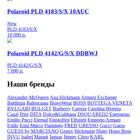
Polaroid PLD 4183/S/X 10AUC
New
PLD 4183/S/X
10 090
р.
Polaroid PLD 4142/G/S/X DDBWJ
PLD 4142/G/S/X
7 690
р.
Наши бренды
Alexander McQueen
Ana Hickmann
Armani Exchange
Baldinini
Balenciaga
BraveWear
BOSS
BOTTEGA VENETA
BVLGARI
BULGET
Burberry
Carrera
Carolina Herrera
Cazal
Dior
DITA
Dolce&Gabbana
DSQUARED2
Eigengrau
Emilio Pucci
Eternal
Einstoffen
Elfspirit
Emporio Armani
Estilo
Enni Marco
Flamingo
FRED
GRESSO
Gucci
Guess
GUESS by MARCIANO
Genex
Hickmann
Hugo
Hugo Boss
INVU
Isabel Marant
Jaguar
Jimmy Choo
KARL