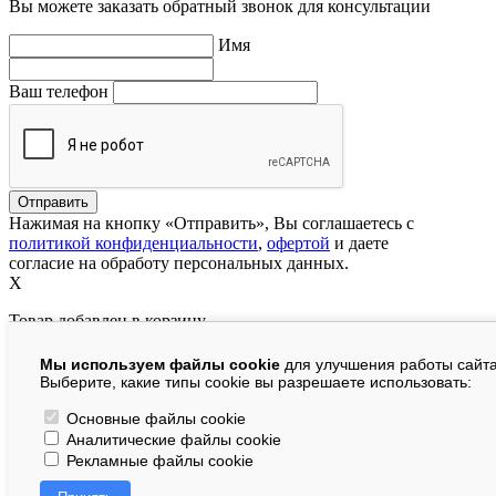
Вы можете заказать обратный звонок для консультации
Имя
Ваш телефон
Нажимая на кнопку «Отправить», Вы соглашаетесь с
политикой конфиденциальности
,
офертой
и даете
согласие на обработу персональных данных.
X
Товар добавлен в корзину
Мы используем файлы cookie
для улучшения работы сайта
руб.
Выберите, какие типы cookie вы разрешаете использовать:
В корзине:
шт.
Основные файлы cookie
Аналитические файлы cookie
На сумму:
руб.
Рекламные файлы cookie
Перейти в корзину