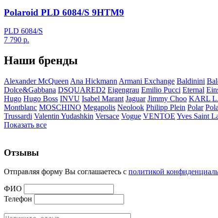
Polaroid PLD 6084/S 9HTM9
PLD 6084/S
7 790
р.
Наши бренды
Alexander McQueen
Ana Hickmann
Armani Exchange
Baldinini
Bal
Dolce&Gabbana
DSQUARED2
Eigengrau
Emilio Pucci
Eternal
Ein
Hugo
Hugo Boss
INVU
Isabel Marant
Jaguar
Jimmy Choo
KARL 
Montblanc
MOSCHINO
Megapolis
Neolook
Philipp Plein
Polar
Pol
Trussardi
Valentin Yudashkin
Versace
Vogue
VENTOE
Yves Saint L
Показать все
Отзывы
Отправляя форму Вы соглашаетесь с
политикой конфиденциал
ФИО
Телефон