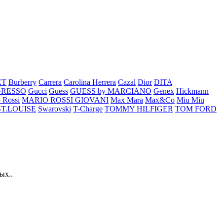
ET
Burberry
Carrera
Carolina Herrera
Cazal
Dior
DITA
GRESSO
Gucci
Guess
GUESS by MARCIANO
Genex
Hickmann
 Rossi
MARIO ROSSI GIOVANI
Max Mara
Max&Co
Miu Miu
ST.LOUISE
Swarovski
T-Charge
TOMMY HILFIGER
TOM FORD
ых..