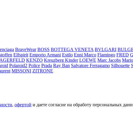
enciaga
BraveWear
BOSS
BOTTEGA VENETA
BVLGARI
BULG
stoffen
Elfspirit
Emporio Armani
Estilo
Enni Marco
Flamingo
FRED
LAGERFELD
KENZO
Kreuzberg Kinder
LOEWE
Marc Jacobs
Mario
aroid
Polaroid2
Police
Prada
Ray Ban
Salvatore Ferragamo
Silhouette
aurent
MISSONI
ZITRONE
ьности
,
офертой
и даете согласие на обработу персональных данн