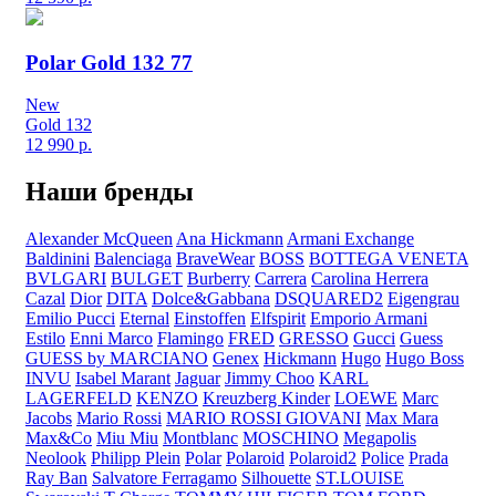
Polar Gold 132 77
New
Gold 132
12 990
р.
Наши бренды
Alexander McQueen
Ana Hickmann
Armani Exchange
Baldinini
Balenciaga
BraveWear
BOSS
BOTTEGA VENETA
BVLGARI
BULGET
Burberry
Carrera
Carolina Herrera
Cazal
Dior
DITA
Dolce&Gabbana
DSQUARED2
Eigengrau
Emilio Pucci
Eternal
Einstoffen
Elfspirit
Emporio Armani
Estilo
Enni Marco
Flamingo
FRED
GRESSO
Gucci
Guess
GUESS by MARCIANO
Genex
Hickmann
Hugo
Hugo Boss
INVU
Isabel Marant
Jaguar
Jimmy Choo
KARL
LAGERFELD
KENZO
Kreuzberg Kinder
LOEWE
Marc
Jacobs
Mario Rossi
MARIO ROSSI GIOVANI
Max Mara
Max&Co
Miu Miu
Montblanc
MOSCHINO
Megapolis
Neolook
Philipp Plein
Polar
Polaroid
Polaroid2
Police
Prada
Ray Ban
Salvatore Ferragamo
Silhouette
ST.LOUISE