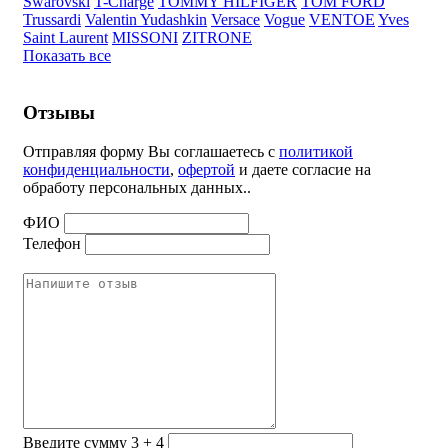
Swarovski
T-Charge
TOMMY HILFIGER
TOM FORD
Trussardi
Valentin Yudashkin
Versace
Vogue
VENTOE
Yves
Saint Laurent
MISSONI
ZITRONE
Показать все
Отзывы
Отправляя форму Вы соглашаетесь с
политикой
конфиденциальности
,
офертой
и даете согласие на
обработу персональных данных..
ФИО
Телефон
Введите сумму 3 + 4