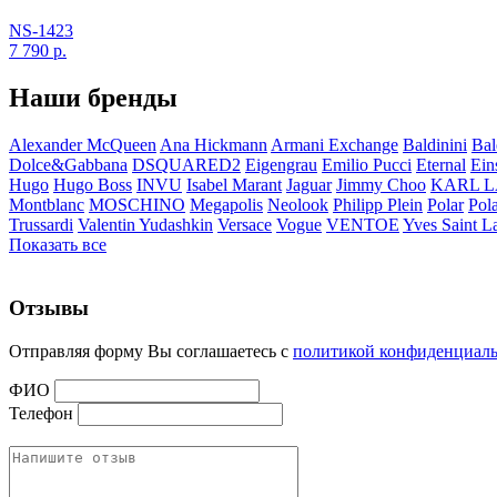
NS-1423
7 790
р.
Наши бренды
Alexander McQueen
Ana Hickmann
Armani Exchange
Baldinini
Bal
Dolce&Gabbana
DSQUARED2
Eigengrau
Emilio Pucci
Eternal
Ein
Hugo
Hugo Boss
INVU
Isabel Marant
Jaguar
Jimmy Choo
KARL 
Montblanc
MOSCHINO
Megapolis
Neolook
Philipp Plein
Polar
Pol
Trussardi
Valentin Yudashkin
Versace
Vogue
VENTOE
Yves Saint L
Показать все
Отзывы
Отправляя форму Вы соглашаетесь с
политикой конфиденциал
ФИО
Телефон