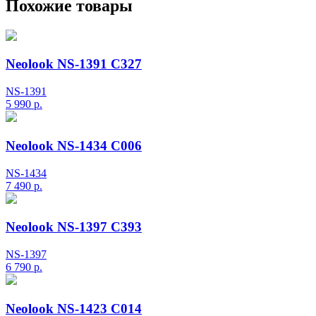
Похожие товары
Neolook NS-1391 C327
NS-1391
5 990
р.
Neolook NS-1434 C006
NS-1434
7 490
р.
Neolook NS-1397 C393
NS-1397
6 790
р.
Neolook NS-1423 C014