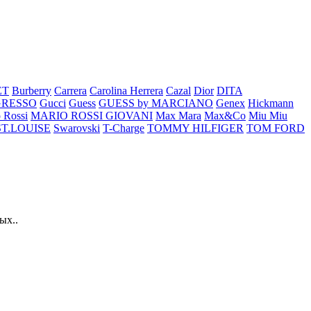
ET
Burberry
Carrera
Carolina Herrera
Cazal
Dior
DITA
GRESSO
Gucci
Guess
GUESS by MARCIANO
Genex
Hickmann
 Rossi
MARIO ROSSI GIOVANI
Max Mara
Max&Co
Miu Miu
ST.LOUISE
Swarovski
T-Charge
TOMMY HILFIGER
TOM FORD
ых..