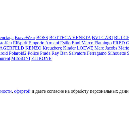
enciaga
BraveWear
BOSS
BOTTEGA VENETA
BVLGARI
BULG
stoffen
Elfspirit
Emporio Armani
Estilo
Enni Marco
Flamingo
FRED
LAGERFELD
KENZO
Kreuzberg Kinder
LOEWE
Marc Jacobs
Mario
aroid
Polaroid2
Police
Prada
Ray Ban
Salvatore Ferragamo
Silhouette
aurent
MISSONI
ZITRONE
ьности
,
офертой
и даете согласие на обработу персональных данн