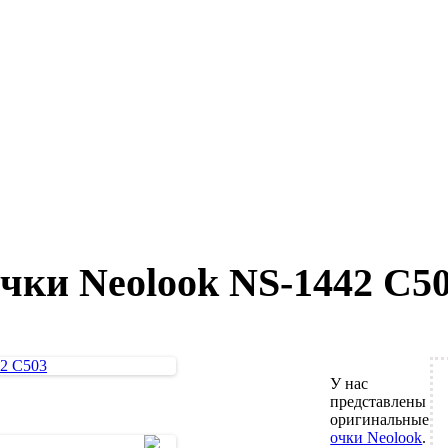
чки Neolook NS-1442 C5
У нас
представлены
оригинальные
очки Neolook
.