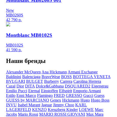
Montblanc MB0260S 001
New
MB0260S
42 790
р.
Montblanc MB0102S
MB0102S
41 590
р.
Наши бренды
Alexander McQueen
Ana Hickmann
Armani Exchange
Baldinini
Balenciaga
BraveWear
BOSS
BOTTEGA VENETA
BVLGARI
BULGET
Burberry
Carrera
Carolina Herrera
Cazal
Dior
DITA
Dolce&Gabbana
DSQUARED2
Eigengrau
Emilio Pucci
Eternal
Einstoffen
Elfspirit
Emporio Armani
Estilo
Enni Marco
Flamingo
FRED
GRESSO
Gucci
Guess
GUESS by MARCIANO
Genex
Hickmann
Hugo
Hugo Boss
INVU
Isabel Marant
Jaguar
Jimmy Choo
KARL
LAGERFELD
KENZO
Kreuzberg Kinder
LOEWE
Marc
Jacobs
Mario Rossi
MARIO ROSSI GIOVANI
Max Mara