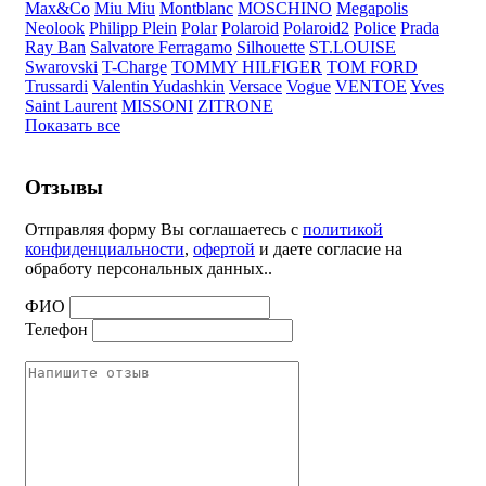
Max&Co
Miu Miu
Montblanc
MOSCHINO
Megapolis
Neolook
Philipp Plein
Polar
Polaroid
Polaroid2
Police
Prada
Ray Ban
Salvatore Ferragamo
Silhouette
ST.LOUISE
Swarovski
T-Charge
TOMMY HILFIGER
TOM FORD
Trussardi
Valentin Yudashkin
Versace
Vogue
VENTOE
Yves
Saint Laurent
MISSONI
ZITRONE
Показать все
Отзывы
Отправляя форму Вы соглашаетесь с
политикой
конфиденциальности
,
офертой
и даете согласие на
обработу персональных данных..
ФИО
Телефон