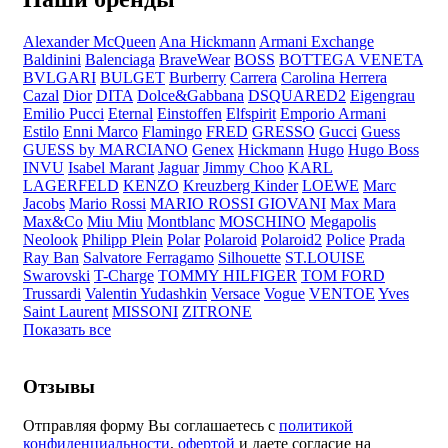
Alexander McQueen
Ana Hickmann
Armani Exchange
Baldinini
Balenciaga
BraveWear
BOSS
BOTTEGA VENETA
BVLGARI
BULGET
Burberry
Carrera
Carolina Herrera
Cazal
Dior
DITA
Dolce&Gabbana
DSQUARED2
Eigengrau
Emilio Pucci
Eternal
Einstoffen
Elfspirit
Emporio Armani
Estilo
Enni Marco
Flamingo
FRED
GRESSO
Gucci
Guess
GUESS by MARCIANO
Genex
Hickmann
Hugo
Hugo Boss
INVU
Isabel Marant
Jaguar
Jimmy Choo
KARL
LAGERFELD
KENZO
Kreuzberg Kinder
LOEWE
Marc
Jacobs
Mario Rossi
MARIO ROSSI GIOVANI
Max Mara
Max&Co
Miu Miu
Montblanc
MOSCHINO
Megapolis
Neolook
Philipp Plein
Polar
Polaroid
Polaroid2
Police
Prada
Ray Ban
Salvatore Ferragamo
Silhouette
ST.LOUISE
Swarovski
T-Charge
TOMMY HILFIGER
TOM FORD
Trussardi
Valentin Yudashkin
Versace
Vogue
VENTOE
Yves
Saint Laurent
MISSONI
ZITRONE
Показать все
Отзывы
Отправляя форму Вы соглашаетесь с
политикой
конфиденциальности
,
офертой
и даете согласие на