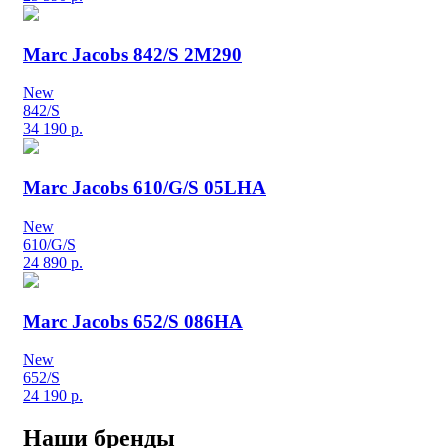
Marc Jacobs 842/S 2M290
New
842/S
34 190
р.
Marc Jacobs 610/G/S 05LHA
New
610/G/S
24 890
р.
Marc Jacobs 652/S 086HA
New
652/S
24 190
р.
Наши бренды