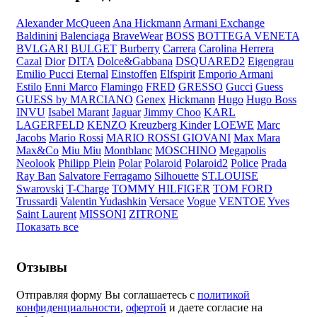
Alexander McQueen
Ana Hickmann
Armani Exchange
Baldinini
Balenciaga
BraveWear
BOSS
BOTTEGA VENETA
BVLGARI
BULGET
Burberry
Carrera
Carolina Herrera
Cazal
Dior
DITA
Dolce&Gabbana
DSQUARED2
Eigengrau
Emilio Pucci
Eternal
Einstoffen
Elfspirit
Emporio Armani
Estilo
Enni Marco
Flamingo
FRED
GRESSO
Gucci
Guess
GUESS by MARCIANO
Genex
Hickmann
Hugo
Hugo Boss
INVU
Isabel Marant
Jaguar
Jimmy Choo
KARL
LAGERFELD
KENZO
Kreuzberg Kinder
LOEWE
Marc
Jacobs
Mario Rossi
MARIO ROSSI GIOVANI
Max Mara
Max&Co
Miu Miu
Montblanc
MOSCHINO
Megapolis
Neolook
Philipp Plein
Polar
Polaroid
Polaroid2
Police
Prada
Ray Ban
Salvatore Ferragamo
Silhouette
ST.LOUISE
Swarovski
T-Charge
TOMMY HILFIGER
TOM FORD
Trussardi
Valentin Yudashkin
Versace
Vogue
VENTOE
Yves
Saint Laurent
MISSONI
ZITRONE
Показать все
Отзывы
Отправляя форму Вы соглашаетесь с
политикой
конфиденциальности
,
офертой
и даете согласие на