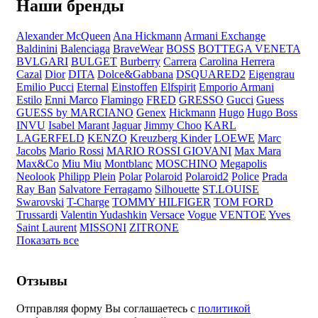
Наши бренды
Alexander McQueen
Ana Hickmann
Armani Exchange
Baldinini
Balenciaga
BraveWear
BOSS
BOTTEGA VENETA
BVLGARI
BULGET
Burberry
Carrera
Carolina Herrera
Cazal
Dior
DITA
Dolce&Gabbana
DSQUARED2
Eigengrau
Emilio Pucci
Eternal
Einstoffen
Elfspirit
Emporio Armani
Estilo
Enni Marco
Flamingo
FRED
GRESSO
Gucci
Guess
GUESS by MARCIANO
Genex
Hickmann
Hugo
Hugo Boss
INVU
Isabel Marant
Jaguar
Jimmy Choo
KARL
LAGERFELD
KENZO
Kreuzberg Kinder
LOEWE
Marc
Jacobs
Mario Rossi
MARIO ROSSI GIOVANI
Max Mara
Max&Co
Miu Miu
Montblanc
MOSCHINO
Megapolis
Neolook
Philipp Plein
Polar
Polaroid
Polaroid2
Police
Prada
Ray Ban
Salvatore Ferragamo
Silhouette
ST.LOUISE
Swarovski
T-Charge
TOMMY HILFIGER
TOM FORD
Trussardi
Valentin Yudashkin
Versace
Vogue
VENTOE
Yves
Saint Laurent
MISSONI
ZITRONE
Показать все
Отзывы
Отправляя форму Вы соглашаетесь с
политикой