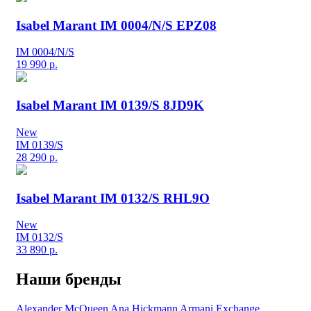
Isabel Marant IM 0004/N/S EPZ08
IM 0004/N/S
19 990
р.
Isabel Marant IM 0139/S 8JD9K
New
IM 0139/S
28 290
р.
Isabel Marant IM 0132/S RHL9O
New
IM 0132/S
33 890
р.
Наши бренды
Alexander McQueen
Ana Hickmann
Armani Exchange