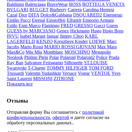
Baldinini
Balenciaga
BraveWear
BOSS
BOTTEGA VENETA
BVLGARI
BULGET
Burberry
Carrera
Carolina Herrera
Cazal
Dior
DITA
Dolce&Gabbana
DSQUARED2
Eigengrau
Emilio Pucci
Eternal
Einstoffen
Elfspirit
Emporio Armani
Estilo
Enni Marco
Flamingo
FRED
GRESSO
Gucci
Guess
GUESS by MARCIANO
Genex
Hickmann
Hugo
Hugo Boss
INVU
Isabel Marant
Jaguar
Jimmy Choo
KARL
LAGERFELD
KENZO
Kreuzberg Kinder
LOEWE
Marc
Jacobs
Mario Rossi
MARIO ROSSI GIOVANI
Max Mara
Max&Co
Miu Miu
Montblanc
MOSCHINO
Megapolis
Neolook
Philipp Plein
Polar
Polaroid
Polaroid2
Police
Prada
Ray Ban
Salvatore Ferragamo
Silhouette
ST.LOUISE
Swarovski
T-Charge
TOMMY HILFIGER
TOM FORD
Trussardi
Valentin Yudashkin
Versace
Vogue
VENTOE
Yves
Saint Laurent
MISSONI
ZITRONE
Показать все
Отзывы
Отправляя форму Вы соглашаетесь с
политикой
конфиденциальности
,
офертой
и даете согласие на
обработу персональных данных..