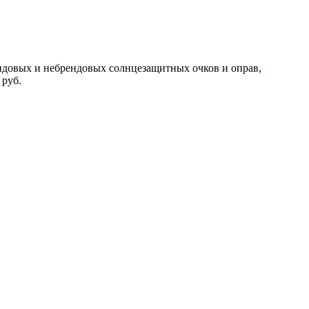
ндовых и небрендовых солнцезащитных очков и оправ,
 руб.
Мужские сз очки
Прада солнцезащитные очки
Маска