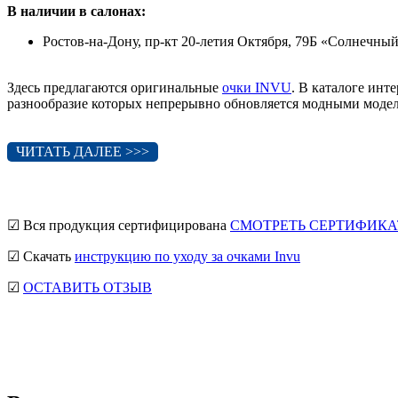
В наличии в салонах:
Ростов-на-Дону, пр-кт 20-летия Октября, 79Б «Солнечны
Здесь предлагаются оригинальные
очки INVU
. В каталоге ин
разнообразие которых непрерывно обновляется модными моделя
ЧИТАТЬ ДАЛЕЕ >>>
☑ Вся продукция сертифицирована
СМОТРЕТЬ СЕРТИФИКА
☑ Скачать
инструкцию по уходу за очками Invu
☑
ОСТАВИТЬ ОТЗЫВ
мужские солнцезащитные очки
Ray-Ban солнцезащитные очки
солнцезащитные очки