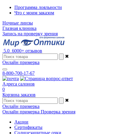
Программа лояльности
Что с моим заказом
Ночные линзы
Глазная клиника
Запись на проверку зрения
5.0
6000+ отзывов
✖
Онлайн примерка
8-800-700-17-67
Адреса салонов
0
Корзина заказов
✖
Онлайн примерка
Онлайн примерка
Проверка зрения
Акции
Сертификаты
Солнцезащитные очки