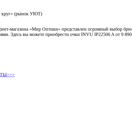
й круг» (рынок УЮТ)
тернет-магазина «Мир Оптики» представлен огромный выбор бре
ми. Здесь вы можете приобрести очки INVU IP22506 A от 9 890
ТЫ>>>
Круглые солнцезащитные очки
Авиаторы солнцезащитные очки