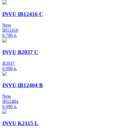
INVU IB12416 C
New
IB12416
6 790
р.
INVU B2037 C
B2037
6 090
р.
INVU IB12404 B
New
IB12404
6 690
р.
INVU K2115 L