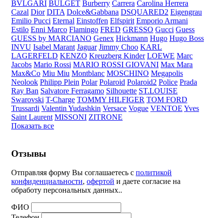
BVLGARI
BULGET
Burberry
Carrera
Carolina Herrera
Cazal
Dior
DITA
Dolce&Gabbana
DSQUARED2
Eigengrau
Emilio Pucci
Eternal
Einstoffen
Elfspirit
Emporio Armani
Estilo
Enni Marco
Flamingo
FRED
GRESSO
Gucci
Guess
GUESS by MARCIANO
Genex
Hickmann
Hugo
Hugo Boss
INVU
Isabel Marant
Jaguar
Jimmy Choo
KARL
LAGERFELD
KENZO
Kreuzberg Kinder
LOEWE
Marc
Jacobs
Mario Rossi
MARIO ROSSI GIOVANI
Max Mara
Max&Co
Miu Miu
Montblanc
MOSCHINO
Megapolis
Neolook
Philipp Plein
Polar
Polaroid
Polaroid2
Police
Prada
Ray Ban
Salvatore Ferragamo
Silhouette
ST.LOUISE
Swarovski
T-Charge
TOMMY HILFIGER
TOM FORD
Trussardi
Valentin Yudashkin
Versace
Vogue
VENTOE
Yves
Saint Laurent
MISSONI
ZITRONE
Показать все
Отзывы
Отправляя форму Вы соглашаетесь с
политикой
конфиденциальности
,
офертой
и даете согласие на
обработу персональных данных..
ФИО
Телефон