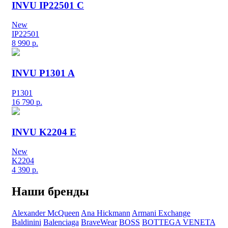
INVU IP22501 C
New
IP22501
8 990
р.
INVU P1301 A
P1301
16 790
р.
INVU K2204 E
New
K2204
4 390
р.
Наши бренды
Alexander McQueen
Ana Hickmann
Armani Exchange
Baldinini
Balenciaga
BraveWear
BOSS
BOTTEGA VENETA