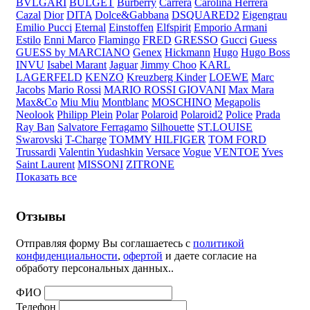
BVLGARI
BULGET
Burberry
Carrera
Carolina Herrera
Cazal
Dior
DITA
Dolce&Gabbana
DSQUARED2
Eigengrau
Emilio Pucci
Eternal
Einstoffen
Elfspirit
Emporio Armani
Estilo
Enni Marco
Flamingo
FRED
GRESSO
Gucci
Guess
GUESS by MARCIANO
Genex
Hickmann
Hugo
Hugo Boss
INVU
Isabel Marant
Jaguar
Jimmy Choo
KARL
LAGERFELD
KENZO
Kreuzberg Kinder
LOEWE
Marc
Jacobs
Mario Rossi
MARIO ROSSI GIOVANI
Max Mara
Max&Co
Miu Miu
Montblanc
MOSCHINO
Megapolis
Neolook
Philipp Plein
Polar
Polaroid
Polaroid2
Police
Prada
Ray Ban
Salvatore Ferragamo
Silhouette
ST.LOUISE
Swarovski
T-Charge
TOMMY HILFIGER
TOM FORD
Trussardi
Valentin Yudashkin
Versace
Vogue
VENTOE
Yves
Saint Laurent
MISSONI
ZITRONE
Показать все
Отзывы
Отправляя форму Вы соглашаетесь с
политикой
конфиденциальности
,
офертой
и даете согласие на
обработу персональных данных..
ФИО
Телефон