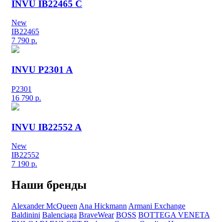
INVU IB22465 C
New
IB22465
7 790
р.
INVU P2301 A
P2301
16 790
р.
INVU IB22552 A
New
IB22552
7 190
р.
Наши бренды
Alexander McQueen
Ana Hickmann
Armani Exchange
Baldinini
Balenciaga
BraveWear
BOSS
BOTTEGA VENETA