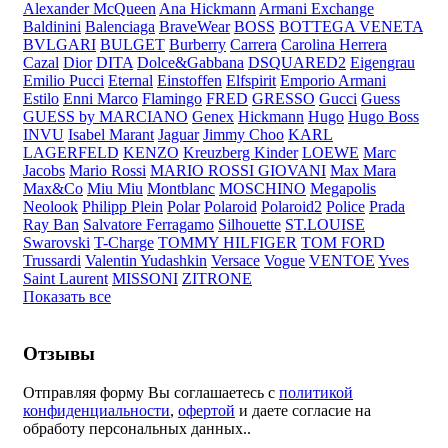
Alexander McQueen
Ana Hickmann
Armani Exchange
Baldinini
Balenciaga
BraveWear
BOSS
BOTTEGA VENETA
BVLGARI
BULGET
Burberry
Carrera
Carolina Herrera
Cazal
Dior
DITA
Dolce&Gabbana
DSQUARED2
Eigengrau
Emilio Pucci
Eternal
Einstoffen
Elfspirit
Emporio Armani
Estilo
Enni Marco
Flamingo
FRED
GRESSO
Gucci
Guess
GUESS by MARCIANO
Genex
Hickmann
Hugo
Hugo Boss
INVU
Isabel Marant
Jaguar
Jimmy Choo
KARL
LAGERFELD
KENZO
Kreuzberg Kinder
LOEWE
Marc
Jacobs
Mario Rossi
MARIO ROSSI GIOVANI
Max Mara
Max&Co
Miu Miu
Montblanc
MOSCHINO
Megapolis
Neolook
Philipp Plein
Polar
Polaroid
Polaroid2
Police
Prada
Ray Ban
Salvatore Ferragamo
Silhouette
ST.LOUISE
Swarovski
T-Charge
TOMMY HILFIGER
TOM FORD
Trussardi
Valentin Yudashkin
Versace
Vogue
VENTOE
Yves
Saint Laurent
MISSONI
ZITRONE
Показать все
Отзывы
Отправляя форму Вы соглашаетесь с
политикой
конфиденциальности
,
офертой
и даете согласие на
обработу персональных данных..