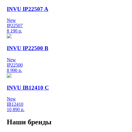
INVU IP22507 A
New
IP22507
8 190
р.
INVU IP22500 B
New
IP22500
8 990
р.
INVU IB12410 C
New
IB12410
10 890
р.
Наши бренды