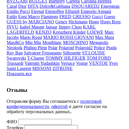
BVLGARI
BULGET
Burberry
Carrera
Carolina Herrera
Cazal
Dior
DITA
Dolce&Gabbana
DSQUARED2
Eigengrau
Emilio Pucci
Eternal
Einstoffen
Elfspirit
Emporio Armani
Estilo
Enni Marco
Flamingo
FRED
GRESSO
Gucci
Guess
GUESS by MARCIANO
Genex
Hickmann
Hugo
Hugo Boss
INVU
Isabel Marant
Jaguar
Jimmy Choo
KARL
LAGERFELD
KENZO
Kreuzberg Kinder
LOEWE
Marc
Jacobs
Mario Rossi
MARIO ROSSI GIOVANI
Max Mara
Max&Co
Miu Miu
Montblanc
MOSCHINO
Megapolis
Neolook
Philipp Plein
Polar
Polaroid
Polaroid2
Police
Prada
Ray Ban
Salvatore Ferragamo
Silhouette
ST.LOUISE
Swarovski
T-Charge
TOMMY HILFIGER
TOM FORD
Trussardi
Valentin Yudashkin
Versace
Vogue
VENTOE
Yves
Saint Laurent
MISSONI
ZITRONE
Показать все
Отзывы
Отправляя форму Вы соглашаетесь с
политикой
конфиденциальности
,
офертой
и даете согласие на
обработу персональных данных..
ФИО
Телефон