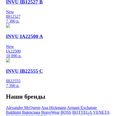
INVU IB12527 B
New
IB12527
7 390
р.
INVU IA22500 A
New
IA22500
10 090
р.
INVU IB22555 C
IB22555
7 390
р.
Наши бренды
Alexander McQueen
Ana Hickmann
Armani Exchange
Baldinini
Balenciaga
BraveWear
BOSS
BOTTEGA VENETA