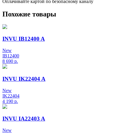
Оплачивайте картой по безопасному каналу
Похожие товары
INVU IB12400 A
New
IB12400
8 690
р.
INVU IK22404 A
New
IK22404
4 190
р.
INVU IA22403 A
New