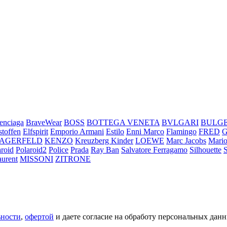
enciaga
BraveWear
BOSS
BOTTEGA VENETA
BVLGARI
BULG
stoffen
Elfspirit
Emporio Armani
Estilo
Enni Marco
Flamingo
FRED
LAGERFELD
KENZO
Kreuzberg Kinder
LOEWE
Marc Jacobs
Mario
aroid
Polaroid2
Police
Prada
Ray Ban
Salvatore Ferragamo
Silhouette
aurent
MISSONI
ZITRONE
ьности
,
офертой
и даете согласие на обработу персональных данн