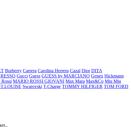
ET
Burberry
Carrera
Carolina Herrera
Cazal
Dior
DITA
GRESSO
Gucci
Guess
GUESS by MARCIANO
Genex
Hickmann
 Rossi
MARIO ROSSI GIOVANI
Max Mara
Max&Co
Miu Miu
ST.LOUISE
Swarovski
T-Charge
TOMMY HILFIGER
TOM FORD
ых..