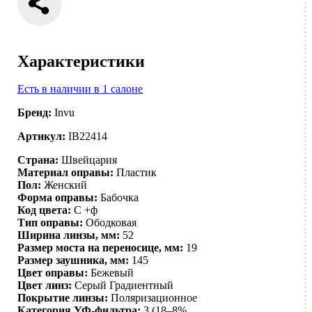
Характеристики
Есть в наличии в 1 салоне
Бренд:
Invu
Артикул:
IB22414
Страна:
Швейцария
Материал оправы:
Пластик
Пол:
Женский
Форма оправы:
Бабочка
Код цвета:
C +ф
Тип оправы:
Ободковая
Ширина линзы, мм:
52
Размер моста на переносице, мм:
19
Размер заушника, мм:
145
Цвет оправы:
Бежевый
Цвет линз:
Серый
Градиентный
Покрытие линзы:
Поляризационное
Категория УФ-фильтра:
3 (18–8%