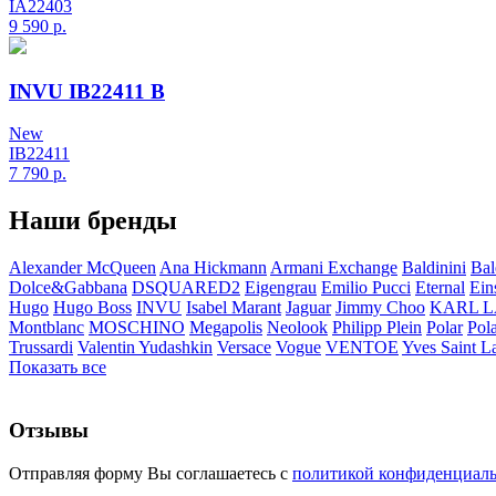
IA22403
9 590
р.
INVU IB22411 B
New
IB22411
7 790
р.
Наши бренды
Alexander McQueen
Ana Hickmann
Armani Exchange
Baldinini
Bal
Dolce&Gabbana
DSQUARED2
Eigengrau
Emilio Pucci
Eternal
Ein
Hugo
Hugo Boss
INVU
Isabel Marant
Jaguar
Jimmy Choo
KARL 
Montblanc
MOSCHINO
Megapolis
Neolook
Philipp Plein
Polar
Pol
Trussardi
Valentin Yudashkin
Versace
Vogue
VENTOE
Yves Saint L
Показать все
Отзывы
Отправляя форму Вы соглашаетесь с
политикой конфиденциал