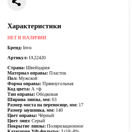
Характеристики
НЕТ В НАЛИЧИИ
Бренд:
Invu
Артикул:
IA22420
Страна:
Швейцария
Материал оправы:
Пластик
Пол:
Мужской
Форма оправы:
Прямоугольная
Код цвета:
A +ф
Тип оправы:
Ободковая
Ширина линзы, мм:
63
Размер моста на переносице, мм:
17
Размер заушника, мм:
140
Цвет оправы:
Чёрный
Цвет линз:
Серый
Покрытие линзы:
Поляризационное
Категория УФ-фильтра:
3 (18–8%