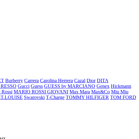
ET
Burberry
Carrera
Carolina Herrera
Cazal
Dior
DITA
GRESSO
Gucci
Guess
GUESS by MARCIANO
Genex
Hickmann
 Rossi
MARIO ROSSI GIOVANI
Max Mara
Max&Co
Miu Miu
ST.LOUISE
Swarovski
T-Charge
TOMMY HILFIGER
TOM FORD
ых..