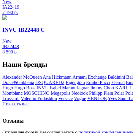
New
IA22419
7 190
р.
INVU IB22448 C
New
IB22448
8 590
р.
Наши бренды
Alexander McQueen
Ana Hickmann
Armani Exchange
Baldinini
Bal
Dolce&Gabbana
DSQUARED2
Eigengrau
Emilio Pucci
Eternal
Ein
Hugo
Hugo Boss
INVU
Isabel Marant
Jaguar
Jimmy Choo
KARL 
Montblanc
MOSCHINO
Megapolis
Neolook
Philipp Plein
Polar
Pol
Trussardi
Valentin Yudashkin
Versace
Vogue
VENTOE
Yves Saint L
Показать все
Отзывы
Отправляя форму Вы соглашаетесь с
политикой конфиденциал