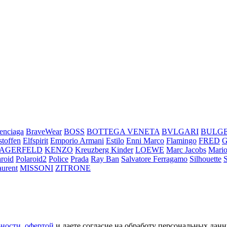
enciaga
BraveWear
BOSS
BOTTEGA VENETA
BVLGARI
BULG
stoffen
Elfspirit
Emporio Armani
Estilo
Enni Marco
Flamingo
FRED
LAGERFELD
KENZO
Kreuzberg Kinder
LOEWE
Marc Jacobs
Mario
aroid
Polaroid2
Police
Prada
Ray Ban
Salvatore Ferragamo
Silhouette
aurent
MISSONI
ZITRONE
ьности
,
офертой
и даете согласие на обработу персональных данн