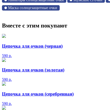
Маска солнцезащитные очки
Вместе с этим покупают
Цепочка для очков (черная)
590
р.
Цепочка для очков (золотая)
590
р.
Цепочка для очков (серебренная)
590
р.