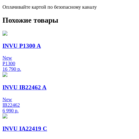
Оплачивайте картой по безопасному каналу
Похожие товары
INVU P1300 A
New
P1300
16 790
р.
INVU IB22462 A
New
IB22462
6 990
р.
INVU IA22419 C