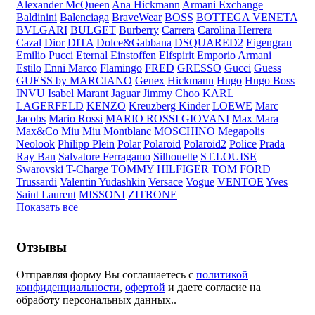
Alexander McQueen
Ana Hickmann
Armani Exchange
Baldinini
Balenciaga
BraveWear
BOSS
BOTTEGA VENETA
BVLGARI
BULGET
Burberry
Carrera
Carolina Herrera
Cazal
Dior
DITA
Dolce&Gabbana
DSQUARED2
Eigengrau
Emilio Pucci
Eternal
Einstoffen
Elfspirit
Emporio Armani
Estilo
Enni Marco
Flamingo
FRED
GRESSO
Gucci
Guess
GUESS by MARCIANO
Genex
Hickmann
Hugo
Hugo Boss
INVU
Isabel Marant
Jaguar
Jimmy Choo
KARL
LAGERFELD
KENZO
Kreuzberg Kinder
LOEWE
Marc
Jacobs
Mario Rossi
MARIO ROSSI GIOVANI
Max Mara
Max&Co
Miu Miu
Montblanc
MOSCHINO
Megapolis
Neolook
Philipp Plein
Polar
Polaroid
Polaroid2
Police
Prada
Ray Ban
Salvatore Ferragamo
Silhouette
ST.LOUISE
Swarovski
T-Charge
TOMMY HILFIGER
TOM FORD
Trussardi
Valentin Yudashkin
Versace
Vogue
VENTOE
Yves
Saint Laurent
MISSONI
ZITRONE
Показать все
Отзывы
Отправляя форму Вы соглашаетесь с
политикой
конфиденциальности
,
офертой
и даете согласие на
обработу персональных данных..