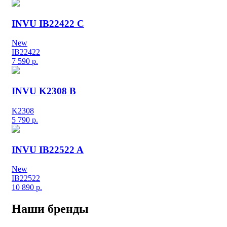
INVU IB22422 C
New
IB22422
7 590
р.
INVU K2308 B
K2308
5 790
р.
INVU IB22522 A
New
IB22522
10 890
р.
Наши бренды