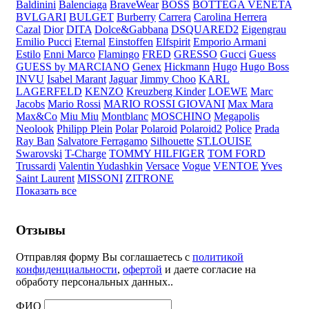
Baldinini
Balenciaga
BraveWear
BOSS
BOTTEGA VENETA
BVLGARI
BULGET
Burberry
Carrera
Carolina Herrera
Cazal
Dior
DITA
Dolce&Gabbana
DSQUARED2
Eigengrau
Emilio Pucci
Eternal
Einstoffen
Elfspirit
Emporio Armani
Estilo
Enni Marco
Flamingo
FRED
GRESSO
Gucci
Guess
GUESS by MARCIANO
Genex
Hickmann
Hugo
Hugo Boss
INVU
Isabel Marant
Jaguar
Jimmy Choo
KARL
LAGERFELD
KENZO
Kreuzberg Kinder
LOEWE
Marc
Jacobs
Mario Rossi
MARIO ROSSI GIOVANI
Max Mara
Max&Co
Miu Miu
Montblanc
MOSCHINO
Megapolis
Neolook
Philipp Plein
Polar
Polaroid
Polaroid2
Police
Prada
Ray Ban
Salvatore Ferragamo
Silhouette
ST.LOUISE
Swarovski
T-Charge
TOMMY HILFIGER
TOM FORD
Trussardi
Valentin Yudashkin
Versace
Vogue
VENTOE
Yves
Saint Laurent
MISSONI
ZITRONE
Показать все
Отзывы
Отправляя форму Вы соглашаетесь с
политикой
конфиденциальности
,
офертой
и даете согласие на
обработу персональных данных..
ФИО