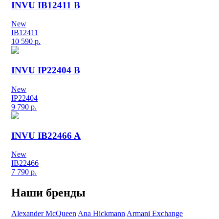
INVU IB12411 B
New
IB12411
10 590
р.
INVU IP22404 B
New
IP22404
9 790
р.
INVU IB22466 A
New
IB22466
7 790
р.
Наши бренды
Alexander McQueen
Ana Hickmann
Armani Exchange