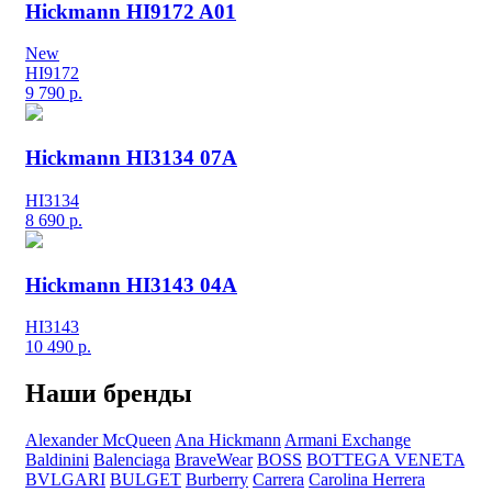
Hickmann HI9172 A01
New
HI9172
9 790
р.
Hickmann HI3134 07A
HI3134
8 690
р.
Hickmann HI3143 04A
HI3143
10 490
р.
Наши бренды
Alexander McQueen
Ana Hickmann
Armani Exchange
Baldinini
Balenciaga
BraveWear
BOSS
BOTTEGA VENETA
BVLGARI
BULGET
Burberry
Carrera
Carolina Herrera