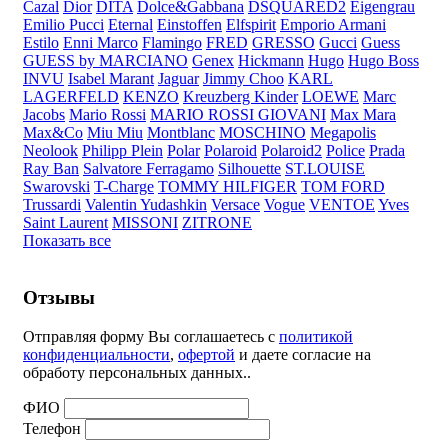
Cazal
Dior
DITA
Dolce&Gabbana
DSQUARED2
Eigengrau
Emilio Pucci
Eternal
Einstoffen
Elfspirit
Emporio Armani
Estilo
Enni Marco
Flamingo
FRED
GRESSO
Gucci
Guess
GUESS by MARCIANO
Genex
Hickmann
Hugo
Hugo Boss
INVU
Isabel Marant
Jaguar
Jimmy Choo
KARL
LAGERFELD
KENZO
Kreuzberg Kinder
LOEWE
Marc
Jacobs
Mario Rossi
MARIO ROSSI GIOVANI
Max Mara
Max&Co
Miu Miu
Montblanc
MOSCHINO
Megapolis
Neolook
Philipp Plein
Polar
Polaroid
Polaroid2
Police
Prada
Ray Ban
Salvatore Ferragamo
Silhouette
ST.LOUISE
Swarovski
T-Charge
TOMMY HILFIGER
TOM FORD
Trussardi
Valentin Yudashkin
Versace
Vogue
VENTOE
Yves
Saint Laurent
MISSONI
ZITRONE
Показать все
Отзывы
Отправляя форму Вы соглашаетесь с
политикой
конфиденциальности
,
офертой
и даете согласие на
обработу персональных данных..
ФИО
Телефон