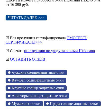
Здесь вы можете приобрести очки Hickmann HI3246 04A
от 16 390 руб.
ЧИТАТЬ ДАЛЕЕ >>>
☑ Вся продукция сертифицирована
СМОТРЕТЬ
СЕРТИФИКАТЫ>>>
☑ Скачать
инструкцию по уходу за очками Hickmann
☑
ОСТАВИТЬ ОТЗЫВ
мужские солнцезащитные очки
Ray-Ban солнцезащитные очки
Круглые солнцезащитные очки
Авиаторы солнцезащитные очки
Мужские сз очки
Прада солнцезащитные очки