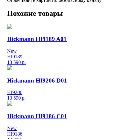
Оплачивайте картой по безопасному каналу
Похожие товары
Hickmann HI9189 A01
New
HI9189
13 590
р.
Hickmann HI9206 D01
HI9206
13 590
р.
Hickmann HI9186 C01
New
HI9186