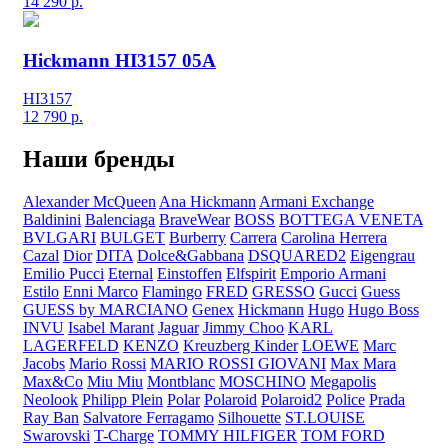
14 290
р.
Hickmann HI3157 05A
HI3157
12 790
р.
Наши бренды
Alexander McQueen
Ana Hickmann
Armani Exchange
Baldinini
Balenciaga
BraveWear
BOSS
BOTTEGA VENETA
BVLGARI
BULGET
Burberry
Carrera
Carolina Herrera
Cazal
Dior
DITA
Dolce&Gabbana
DSQUARED2
Eigengrau
Emilio Pucci
Eternal
Einstoffen
Elfspirit
Emporio Armani
Estilo
Enni Marco
Flamingo
FRED
GRESSO
Gucci
Guess
GUESS by MARCIANO
Genex
Hickmann
Hugo
Hugo Boss
INVU
Isabel Marant
Jaguar
Jimmy Choo
KARL
LAGERFELD
KENZO
Kreuzberg Kinder
LOEWE
Marc
Jacobs
Mario Rossi
MARIO ROSSI GIOVANI
Max Mara
Max&Co
Miu Miu
Montblanc
MOSCHINO
Megapolis
Neolook
Philipp Plein
Polar
Polaroid
Polaroid2
Police
Prada
Ray Ban
Salvatore Ferragamo
Silhouette
ST.LOUISE
Swarovski
T-Charge
TOMMY HILFIGER
TOM FORD