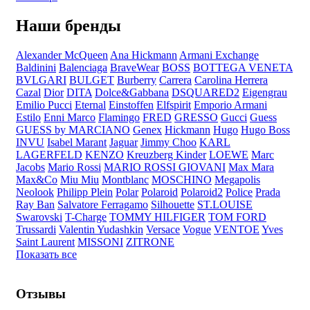
Наши бренды
Alexander McQueen
Ana Hickmann
Armani Exchange
Baldinini
Balenciaga
BraveWear
BOSS
BOTTEGA VENETA
BVLGARI
BULGET
Burberry
Carrera
Carolina Herrera
Cazal
Dior
DITA
Dolce&Gabbana
DSQUARED2
Eigengrau
Emilio Pucci
Eternal
Einstoffen
Elfspirit
Emporio Armani
Estilo
Enni Marco
Flamingo
FRED
GRESSO
Gucci
Guess
GUESS by MARCIANO
Genex
Hickmann
Hugo
Hugo Boss
INVU
Isabel Marant
Jaguar
Jimmy Choo
KARL
LAGERFELD
KENZO
Kreuzberg Kinder
LOEWE
Marc
Jacobs
Mario Rossi
MARIO ROSSI GIOVANI
Max Mara
Max&Co
Miu Miu
Montblanc
MOSCHINO
Megapolis
Neolook
Philipp Plein
Polar
Polaroid
Polaroid2
Police
Prada
Ray Ban
Salvatore Ferragamo
Silhouette
ST.LOUISE
Swarovski
T-Charge
TOMMY HILFIGER
TOM FORD
Trussardi
Valentin Yudashkin
Versace
Vogue
VENTOE
Yves
Saint Laurent
MISSONI
ZITRONE
Показать все
Отзывы